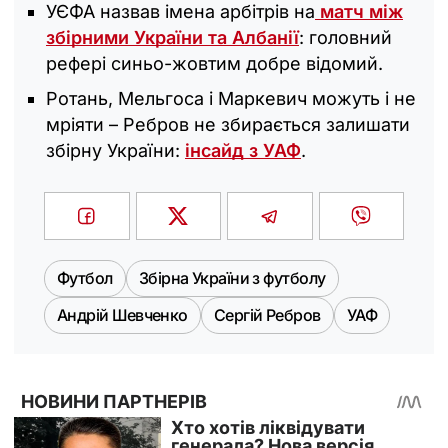
УЄФА назвав імена арбітрів на
матч між
збірними України та Албанії
: головний
рефері синьо-жовтим добре відомий.
Ротань, Мельгоса і Маркевич можуть і не
мріяти – Ребров не збирається залишати
збірну України:
інсайд з УАФ
.
Футбол
Збірна України з футболу
Андрій Шевченко
Сергій Ребров
УАФ