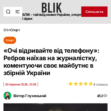
Спільнота
БЛІК - таблоїд новин України, спорт
і зірки
blik
спорт
Спорт
«Очі відривайте від телефону»:
Ребров наїхав на журналістку,
коментуючи своє майбутнє в
збірній України
★
★
★
★
★
★
★
★
★
★
4 голоси
30 березня 2026, 21:09
Віктор Глухенький
452