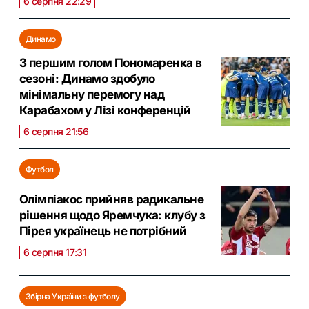
6 серпня 22:29
Динамо
З першим голом Пономаренка в
сезоні: Динамо здобуло
мінімальну перемогу над
Карабахом у Лізі конференцій
6 серпня 21:56
Футбол
Олімпіакос прийняв радикальне
рішення щодо Яремчука: клубу з
Пірея українець не потрібний
6 серпня 17:31
Збірна України з футболу