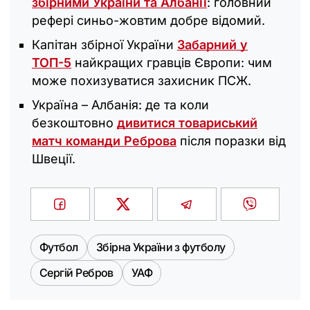
збірними України та Албанії
: головний
рефері синьо-жовтим добре відомий.
Капітан збірної України
Забарний у
ТОП-5
найкращих гравців Європи: чим
може похизуватися захисник ПСЖ.
Україна – Албанія: де та коли
безкоштовно
дивитися товариський
матч команди Реброва
після поразки від
Швеції.
Футбол
Збірна України з футболу
Сергій Ребров
УАФ