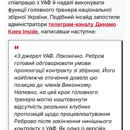
співпрацю з УАФ й надалі виконувати
функції головного тренера національної
збірної України. Подібний інсайд запостили
адміністратори
телеграм-каналу Динамо
Киев Inside
, написавши наступне:
«З джерел УАФ. Лаконічно. Ребров
готовий обговорювати умови
пролонгації контракту зі збірною. Його
найближче оточення довело цю
позицію до членів Виконкому.
Напевно, на цей крок головного
тренера могла наштовхнути
відсутність реальних клубних
пропозицій щодо працевлаштування
Реброва після закінчення нинішнього
контракту з УАФ. Як одна із версій».