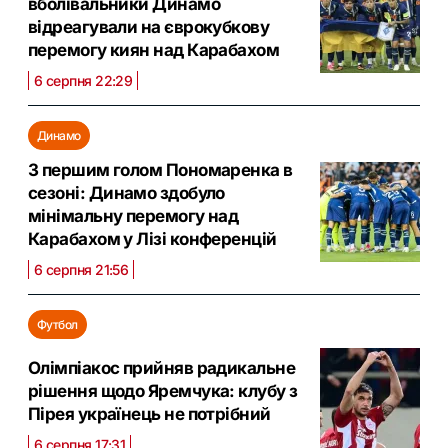
вболівальники Динамо
відреагували на єврокубкову
перемогу киян над Карабахом
6 серпня 22:29
Динамо
З першим голом Пономаренка в
сезоні: Динамо здобуло
мінімальну перемогу над
Карабахом у Лізі конференцій
6 серпня 21:56
Футбол
Олімпіакос прийняв радикальне
рішення щодо Яремчука: клубу з
Пірея українець не потрібний
6 серпня 17:31