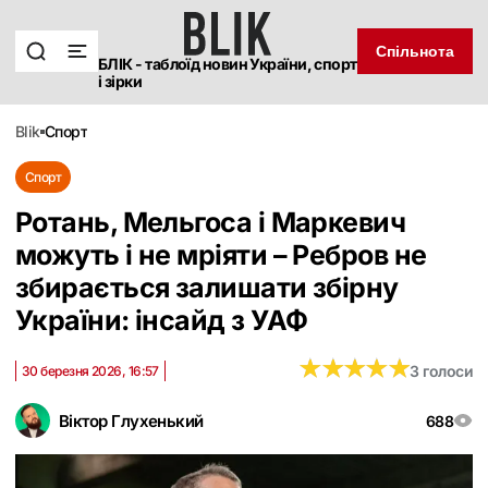
Спільнота
БЛІК - таблоїд новин України, спорт
і зірки
blik
спорт
Спорт
Ротань, Мельгоса і Маркевич
можуть і не мріяти – Ребров не
збирається залишати збірну
України: інсайд з УАФ
★
★
★
★
★
★
★
★
★
★
3 голоси
30 березня 2026, 16:57
Віктор Глухенький
688