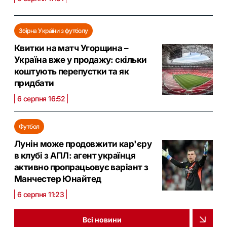
Збірна України з футболу
Квитки на матч Угорщина –
Україна вже у продажу: скільки
коштують перепустки та як
придбати
6 серпня 16:52
Футбол
Лунін може продовжити кар'єру
в клубі з АПЛ: агент українця
активно пропрацьовує варіант з
Манчестер Юнайтед
6 серпня 11:23
Всі новини