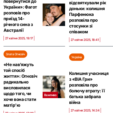
повернутися до
відсвяткували рік
України»: Фагот
доньки: колишня
розповів про
Парфенюка
приїзд 14-
розповіла про
річного сина з
стосунки зі
Австралії
співаком
27 квітня 2025, 19:17
27 квітня 2025, 18:41
Злата Огнєвіч
Україна
«Не нав’яжуть
той спосіб
Колишня учасниця
життя»: Огнєвіч
з «ВІА Гри»
радикально
розповіла про
висловилася
болючу втрату: її
щодо того, чи
Важливо
батька забрала
хоче вона стати
війна
матір'ю
27 квітня 2025, 14:34