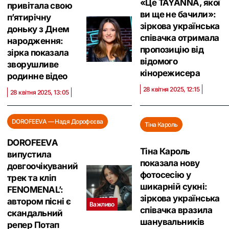
«Це TAYANNA, якої
привітала свою
ви ще не бачили»:
п’ятирічну
зіркова українська
доньку з Днем
співачка отримала
народження:
пропозицію від
зірка показала
відомого
зворушливе
кінорежисера
родинне відео
28 квітня 2025, 12:15
28 квітня 2025, 13:05
DOROFEEVA — Надя Дорофєєва
Тіна Кароль
DOROFEEVA
Тіна Кароль
випустила
показала нову
довгоочікуваний
фотосесію у
трек та кліп
шикарній сукні:
FENOMENAL’:
зіркова українська
автором пісні є
Важливо
співачка вразила
скандальний
шанувальників
репер Потап