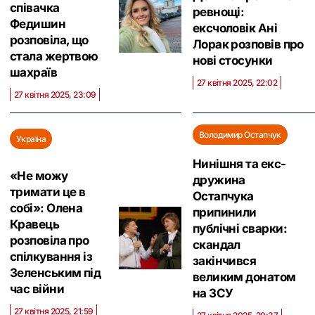
співачка
ревнощі:
Федишин
ексчоловік Ані
розповіла, що
Лорак розповів про
стала жертвою
нові стосунки
шахраїв
27 квітня 2025, 22:02
27 квітня 2025, 23:09
Володимир Остапчук
Україна
Нинішня та екс-
«Не можу
дружина
тримати це в
Остапчука
собі»: Олена
припинили
Кравець
публічні сварки:
розповіла про
скандал
спілкування із
закінчився
Зеленським під
великим донатом
час війни
на ЗСУ
27 квітня 2025, 21:59