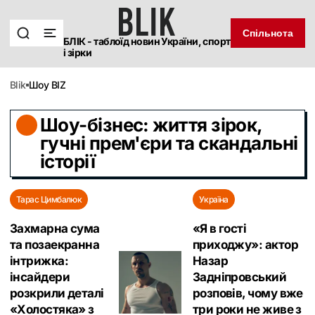
Спільнота
БЛІК - таблоїд новин України, спорт
і зірки
blik
Шоу BIZ
Шоу-бізнес: життя зірок,
гучні прем'єри та скандальні
історії
Тарас Цимбалюк
Україна
Захмарна сума
«Я в гості
та позаекранна
приходжу»: актор
інтрижка:
Назар
інсайдери
Задніпровський
розкрили деталі
розповів, чому вже
«Холостяка» з
три роки не живе з