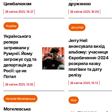
Цимбалюком
дружиною
28 квітня 2025, 18:27
28 квітня 2025, 18:08
Україна
Jerry Heil
Українського
Jerry Heil
репера
анонсувала вихід
затримали у
альбому: учасниця
Румунії. Йому
Євробачення-2024
загрожує суд та
розкрила назву
депортація до
платівки та дату
Росії: це не
релізу
Потап
28 квітня 2025, 14:13
28 квітня 2025, 15:55
Наталія Могилевська
Кіно
Могилевська