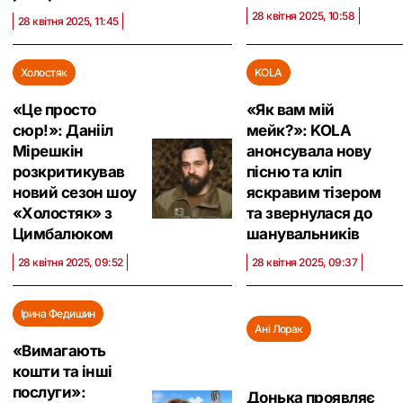
28 квітня 2025, 10:58
28 квітня 2025, 11:45
Холостяк
KOLA
«Це просто
«Як вам мій
сюр!»: Данііл
мейк?»: KOLA
Мірешкін
анонсувала нову
розкритикував
пісню та кліп
новий сезон шоу
яскравим тізером
«Холостяк» з
та звернулася до
Цимбалюком
шанувальників
28 квітня 2025, 09:52
28 квітня 2025, 09:37
Ірина Федишин
Ані Лорак
«Вимагають
кошти та інші
послуги»:
Донька проявляє