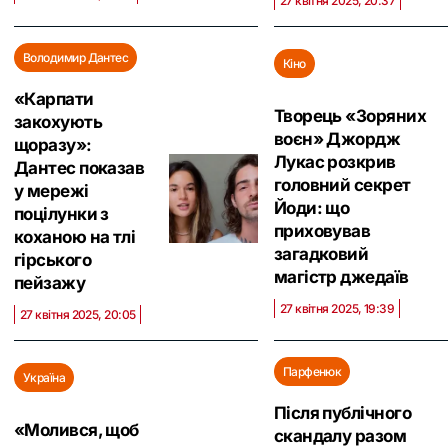
27 квітня 2025, 20:37
Володимир Дантес
Кіно
«Карпати
Творець «Зоряних
закохують
воєн» Джордж
щоразу»:
Лукас розкрив
Дантес показав
головний секрет
у мережі
Йоди: що
поцілунки з
приховував
коханою на тлі
загадковий
гірського
магістр джедаїв
пейзажу
27 квітня 2025, 19:39
27 квітня 2025, 20:05
Парфенюк
Україна
Після публічного
«Молився, щоб
скандалу разом