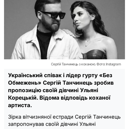
Сергій Танчинець з коханою. Фото: Instagram
Український співак і лідер гурту «Без
Обмежень» Сергій Танчинець зробив
пропозицію своїй дівчині Ульяні
Корецькій. Відома відповідь коханої
артиста.
Зірка вітчизняної естради Сергій Танчинець
запропонував своїй дівчині Ульяні