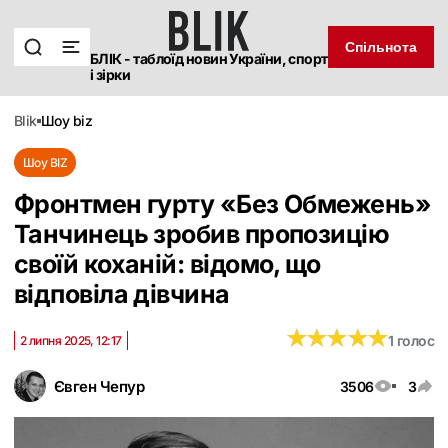
Спільнота
БЛІК - таблоїд новин України, спорт
і зірки
blik
шоу biz
Шоу BIZ
Фронтмен гурту «Без Обмежень»
Танчинець зробив пропозицію
своїй коханій: відомо, що
відповіла дівчина
★
★
★
★
★
★
★
★
★
★
1 голос
2 липня 2025, 12:17
Євген Чепур
3506
3