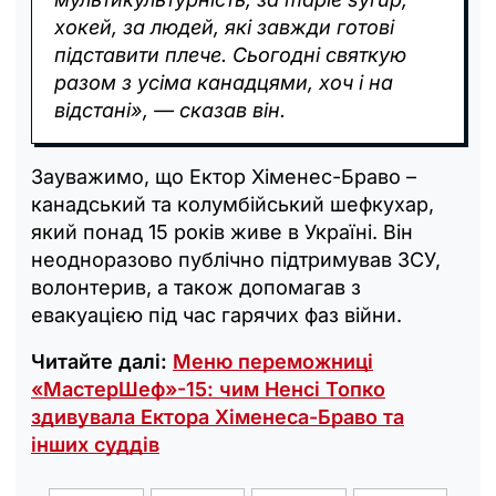
хокей, за людей, які завжди готові
підставити плече. Сьогодні святкую
разом з усіма канадцями, хоч і на
відстані», — сказав він.
Зауважимо, що Ектор Хіменес-Браво –
канадський та колумбійський шефкухар,
який понад 15 років живе в Україні. Він
неодноразово публічно підтримував ЗСУ,
волонтерив, а також допомагав з
евакуацією під час гарячих фаз війни.
Читайте далі:
Меню переможниці
«МастерШеф»-15: чим Ненсі Топко
здивувала Ектора Хіменеса-Браво та
інших суддів