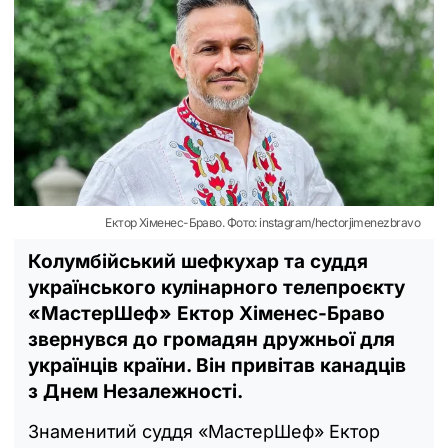
Ектор Хіменес-Браво. Фото: instagram/hectorjimenezbravo
Колумбійський шефкухар та суддя
українського кулінарного телепроєкту
«МастерШеф» Ектор Хіменес-Браво
звернувся до громадян дружньої для
українців країни. Він привітав канадців
з Днем Незалежності.
Знаменитий суддя «МастерШеф» Ектор