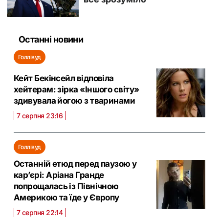
Останні новини
Голлівуд
Кейт Бекінсейл відповіла
хейтерам: зірка «Іншого світу»
здивувала йогою з тваринами
7 серпня 23:16
Голлівуд
Останній етюд перед паузою у
кар’єрі: Аріана Гранде
попрощалась із Північною
Америкою та їде у Європу
7 серпня 22:14