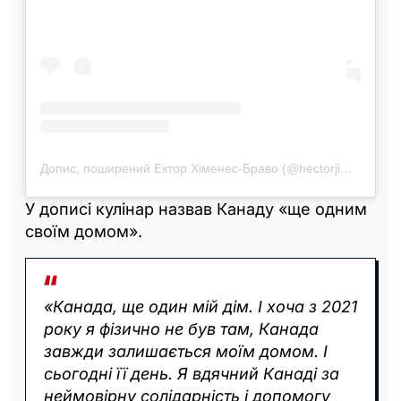
Допис, поширений Ектор Хіменес-Браво (@hectorjimenezbravo)
У дописі кулінар назвав Канаду «ще одним
своїм домом».
«Канада, ще один мій дім. І хоча з 2021
року я фізично не був там, Канада
завжди залишається моїм домом. І
сьогодні її день. Я вдячний Канаді за
неймовірну солідарність і допомогу