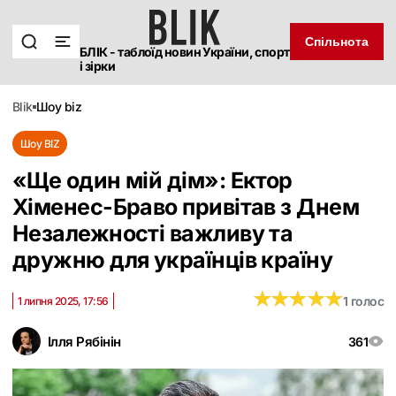
Спільнота
БЛІК - таблоїд новин України, спорт
і зірки
blik
шоу biz
Шоу BIZ
«Ще один мій дім»: Ектор
Хіменес-Браво привітав з Днем
Незалежності важливу та
дружню для українців країну
★
★
★
★
★
★
★
★
★
★
1 голос
1 липня 2025, 17:56
Ілля Рябінін
361