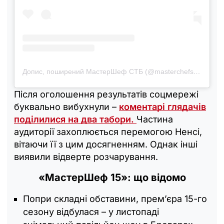
Допис, поширений МастерШеф СТБ (@masterchefstb)
Після оголошення результатів соцмережі
буквально вибухнули –
коментарі глядачів
поділилися на два табори.
Частина
аудиторії захоплюється перемогою Ненсі,
вітаючи її з цим досягненням. Однак інші
виявили відверте розчарування.
«МастерШеф 15»: що відомо
Попри складні обставини, прем’єра 15-го
сезону відбулася – у листопаді