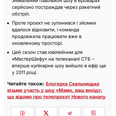
знімальний павільйон шоу в Броварах
серйозно постраждав через ракетний
обстріл.
Проте проєкт не зупинився і зйомки
вдалося відновити, і команда
продовжила працювати вже в
оновленому просторі.
Цей сезон став ювілейним для
«МастерШефу» на телеканалі СТБ –
вперше кулінарне шоу вийшло в ефір ще
у 2011 році.
Читайте також:
Блогерка Скальницька
візьме участь у шоу «Мамо, ваш вихід»:
що відомо про телепроєкт Нового каналу