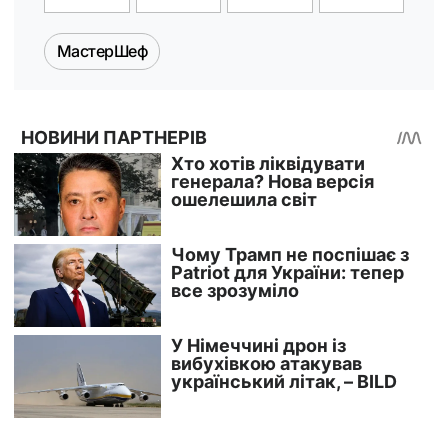
МастерШеф