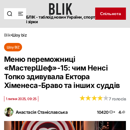
Спільнота
БЛІК - таблоїд новин України, спорт
і зірки
blik
шоу biz
Шоу BIZ
Меню переможниці
«МастерШеф»-15: чим Ненсі
Топко здивувала Ектора
Хіменеса-Браво та інших суддів
★
★
★
★
★
★
★
★
★
★
7 голосів
1 липня 2025, 09:25
Анастасія Станіславська
10420
4