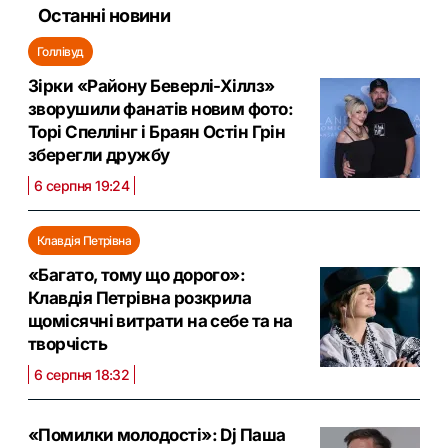
Останні новини
Голлівуд
Зірки «Району Беверлі-Хіллз»
зворушили фанатів новим фото:
Торі Спеллінг і Браян Остін Грін
зберегли дружбу
6 серпня 19:24
Клавдія Петрівна
«Багато, тому що дорого»:
Клавдія Петрівна розкрила
щомісячні витрати на себе та на
творчість
6 серпня 18:32
«Помилки молодості»: Dj Паша