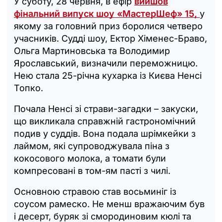
У суботу, 28 червня, в ефір
вийшов
фінальний випуск шоу «МастерШеф» 15,
у
якому за головний приз боролися четверо
учасників. Судді шоу, Ектор Хіменес-Браво,
Ольга Мартиновська та Володимир
Ярославський, визначили переможницю.
Нею стала 25-річна кухарка із Києва Ненсі
Топко.
Почала Ненсі зі страви-загадки – закуски,
що викликала справжній гастрономічний
подив у суддів. Вона подала шрімкейки з
лаймом, які супроводжувала піна з
кокосового молока, а томати були
компресовані в том-ям пасті з чилі.
Основною стравою став восьминіг із
соусом рамеско. Не менш вражаючим був
і десерт, буряк зі смородиновим кюлі та