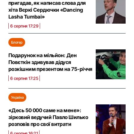
пригадав, як написав слова для
хіта Вєркі Сердючки «Dancing
Lasha Tumbai»
6 серпня 17:29
Блогер
Подарунок на мільйон: Ден
Повєткін здивував дідуся
розкішним презентом на 75-річчя
6 серпня 17:25
Україна
«Десь 50 000 саме на мене»:
зірковий ведучий Павло Шилько
розповів про свої витрати
6 серпня 16:21