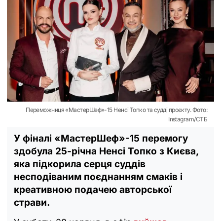
Переможниця «МастерШеф»-15 Ненсі Топко та судді проєкту. Фото:
Instagram/СТБ
У фіналі «МастерШеф»-15 перемогу
здобула 25-річна Ненсі Топко з Києва,
яка підкорила серця суддів
несподіваним поєднанням смаків і
креативною подачею авторської
страви.