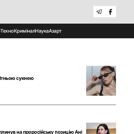
о
Техно
Кримінал
Наука
Азарт
літньою сукнею
плинув на проросійську позицію Ані