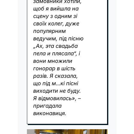
замовники хотіли,
щоб я вийшла на
сцену з одним зі
своїх колег, дуже
популярним
ведучим, під пісню
„Ах, эта свадьба
пела и плясала“, і
вони множили
гонорар в шість
разів. Я сказала,
що під м...кі пісні
виходити не буду.
Я відмовилась», –
пригадала
виконавиця.