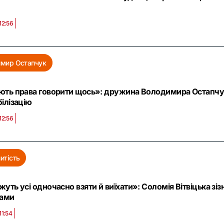
12:56
имир Остапчук
ють права говорити щось»: дружина Володимира Остапчука
ілізацію
12:56
итість
уть усі одночасно взяти й виїхати»: Соломія Вітвіцька зіз
лами
11:54