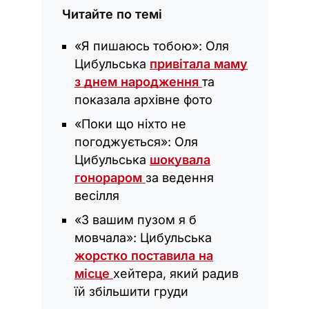
Читайте по темі
«Я пишаюсь тобою»: Оля
Цибульська
привітала маму
з днем народження
та
показала архівне фото
«‎Поки що ніхто не
погоджується»: Оля
Цибульська
шокувала
гонораром
за ведення
весілля
«З вашим пузом я б
мовчала»: Цибульська
жорстко поставила на
місце
хейтера, який радив
їй збільшити груди