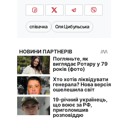
співачка
Оля Цибульська