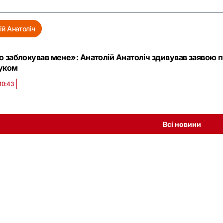
ій Анатоліч
о заблокував мене»: Анатолій Анатоліч здивував заявою 
уком
10:43
Всі новини