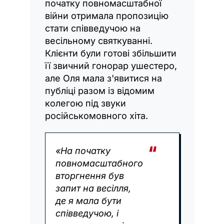
початку повномасштабної
війни отримала пропозицію
стати співведучою на
весільному святкуванні.
Клієнти були готові збільшити
її звичний гонорар ушестеро,
але Оля мала з'явитися на
публіці разом із відомим
колегою під звуки
російськомовного хіта.
«На початку
повномасштабного
вторгнення був
запит на весілля,
де я мала бути
співведучою, і