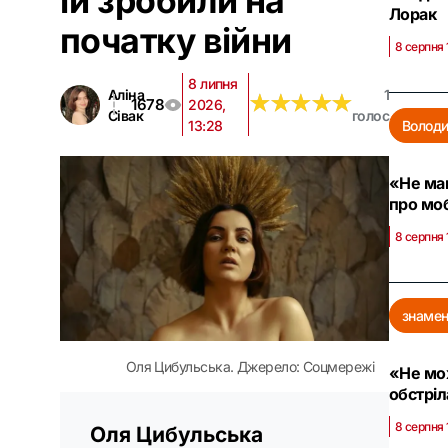
їй зробили на
Лорак
початку війни
8 серпня 
8 липня
Аліна
1
★
★
★
★
★
★
★
★
★
★
1678
2026,
Сівак
голос
13:28
Волод
«Не ма
про моб
8 серпня 
знамен
Оля Цибульська. Джерело: Соцмережі
«Не мож
обстрі
8 серпня 
Оля Цибульська