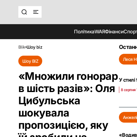
Політика
WAR
Фінанси
Спор
Останн
blik
шоу biz
Леся Н
Шоу BIZ
«Множили гонорар
У стилі
в шість разів»: Оля
8 серпня 
Цибульська
шокувала
Анжелі
пропозицією, яку
«Водив 