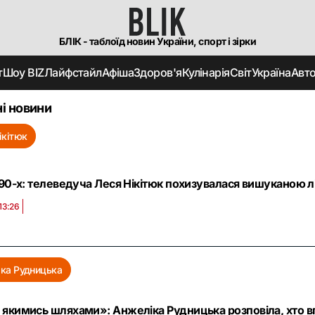
БЛІК - таблоїд новин України, спорт і зірки
т
Шоу BIZ
Лайфстайл
Афіша
Здоров'я
Кулінарія
Світ
Україна
Авт
і новини
ікітюк
 90-х: телеведуча Леся Нікітюк похизувалася вишуканою 
13:26
ка Рудницька
якимись шляхами»: Анжеліка Рудницька розповіла, хто в