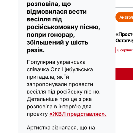
розповіла, що
відмовилася вести
Анатол
весілля під
російськомовну пісню,
попри гонорар,
«Прост
Остапч
збільшений у шість
разів.
8 серпня 
Популярна українська
співачка Оля Цибульська
пригадала, як їй
запропонували провести
весілля під російську пісню.
Детальніше про це зірка
розповіла в інтерв'ю для
проєкту
«ЖВЛ представляє».
Артистка зізналася, що на