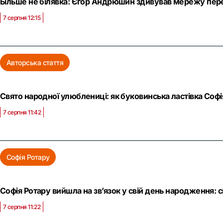
Більше не білявка: Єгор Андрюшин здивував мережу пере
7 серпня 12:15
Авторська стаття
Свято народної улюблениці: як буковинська ластівка Софі
7 серпня 11:42
Софія Ротару
Софія Ротару вийшла на зв’язок у свій день народження: 
7 серпня 11:22