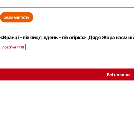
знаменитість
«Вранці – пів яйця, вдень – пів огірка»: Дядя Жора насм
7 серпня 11:18
Всі новини