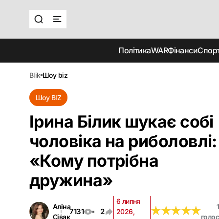
Політика
WAR
Фінанси
Спор
blik
шоу biz
Шоу BIZ
Ірина Білик шукає собі
чоловіка на риболовлі:
«Кому потрібна
дружина»
6 липня
Аліна
1
★
★
★
★
★
★
★
★
★
★
7131
2
2026,
Сівак
голос