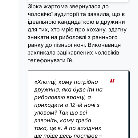
Зірка жартома звернулася до
чоловічої аудиторії та заявила, що є
ідеальною кандидаткою в дружини
для тих, хто мріє про кохану, здатну
зникати на риболовлі з раннього
ранку до пізньої ночі. Виконавиця
закликала зацікавлених чоловіків
телефонувати їй.
«Хлопці, кому потрібна
дружина, яка буде іти на
риболовлю вранці, а
приходити о 12-ій ночі з
уловом? Так що всі
дзвоніть, кому треба
така, це я. А по вихідних
ще поїде десь поспіває –