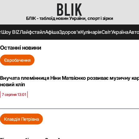
БЛІК - таблоїд новин України, спорт і зірки
т
Шоу BIZ
Лайфстайл
Афіша
Здоров'я
Кулінарія
Світ
Україна
Авт
Останні новини
Євробачення
Внучата племінниця Ніни Матвієнко розвиває музичну кар
новий кліп
7 серпня 13:01
Клавдія Петрівна