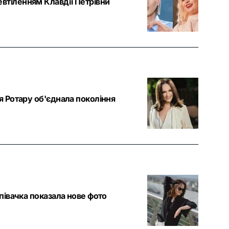
втіленням Клавдії Петрівни
я Ротару об'єднала покоління
співачка показала нове фото