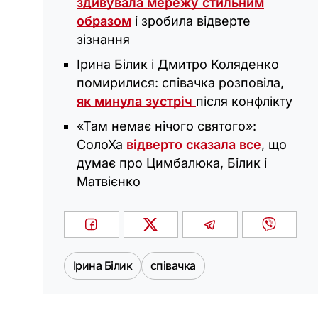
здивувала мережу стильним
образом
і зробила відверте
зізнання
Ірина Білик і Дмитро Коляденко
помирилися: співачка розповіла,
як минула зустріч
після конфлікту
«‎Там немає нічого святого»:
СолоХа
відверто сказала все
, що
думає про Цимбалюка, Білик і
Матвієнко
Ірина Білик
співачка