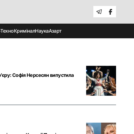
о
Техно
Кримінал
Наука
Азарт
’єру: Софія Нерсесян випустила