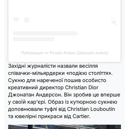
Публикация от People Arabia (@people.arabia)
Західні журналісти назвали весілля
співачки-мільярдерки «подією століття».
Сукню для нареченої пошив особисто
креативний директор Christian Dior
Джонатан Андерсон. Він зробив це вперше
у своїй кар'єрі. Образ із кутюрною сукнею
доповнювали туфлі від Christian Louboutin
та ювелірні прикраси від Cartier.