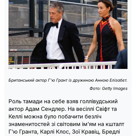
Британський актор Г’ю Грант із дружиною Анною Елізабет.
Фото: Getty Images
Роль тамади на себе взяв голлівудський
актор Адам Сендлер. На весіллі Свіфт та
Келлі можна було побачити безліч
знаменитостей зі світовим ім'ям на кшталт
Г'ю Гранта, Карлі Клос, Зої Кравіц, Бредлі