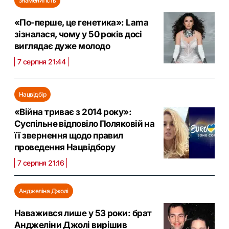
знаменитість
«По-перше, це генетика»: Lama
зізналася, чому у 50 років досі
виглядає дуже молодо
7 серпня 21:44
Нацвідбір
«Війна триває з 2014 року»:
Суспільне відповіло Поляковій на
її звернення щодо правил
проведення Нацвідбору
7 серпня 21:16
Анджеліна Джолі
Наважився лише у 53 роки: брат
Анджеліни Джолі вирішив