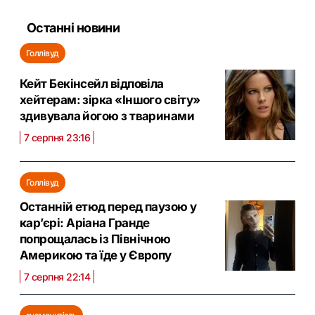
Останні новини
Голлівуд
Кейт Бекінсейл відповіла
хейтерам: зірка «Іншого світу»
здивувала йогою з тваринами
7 серпня 23:16
Голлівуд
Останній етюд перед паузою у
кар’єрі: Аріана Гранде
попрощалась із Північною
Америкою та їде у Європу
7 серпня 22:14