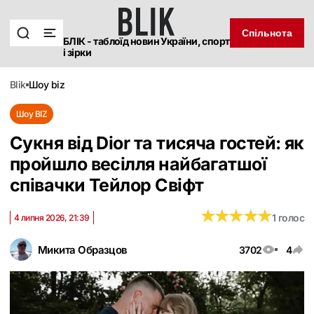
Спільнота
БЛІК - таблоїд новин України, спорт
і зірки
blik
шоу biz
Шоу BIZ
Сукня від Dior та тисяча гостей: як
пройшло весілля найбагатшої
співачки Тейлор Свіфт
★
★
★
★
★
★
★
★
★
★
1 голос
4 липня 2026, 21:39
Микита Образцов
3702
4