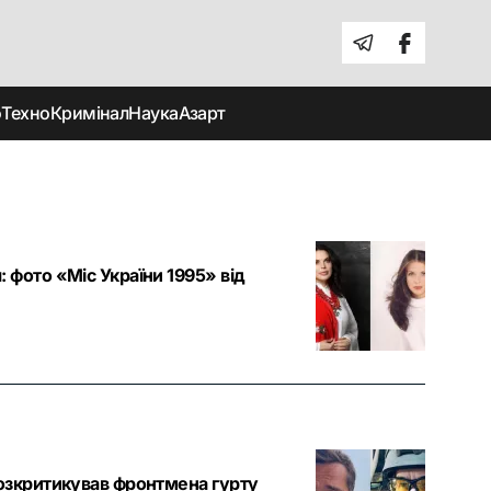
о
Техно
Кримінал
Наука
Азарт
 фото «Міс України 1995» від
розкритикував фронтмена гурту