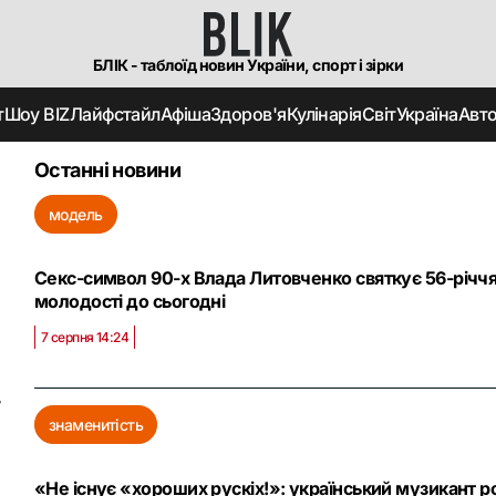
БЛІК - таблоїд новин України, спорт і зірки
т
Шоу BIZ
Лайфстайл
Афіша
Здоров'я
Кулінарія
Світ
Україна
Авт
Останні новини
модель
Секс-символ 90-х Влада Литовченко святкує 56-річчя:
молодості до сьогодні
7 серпня 14:24
у
знаменитість
«Не існує «хороших рускіх!»: український музикант 