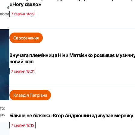
«Ногу свело»
4
олоси
7 серпня 14:19
Євробачення
Внучата племінниця Ніни Матвієнко розвиває музичну
новий кліп
7 серпня 13:01
Клавдія Петрівна
то:
ges
Більше не білявка: Єгор Андрюшин здивував мережу 
7 серпня 12:15