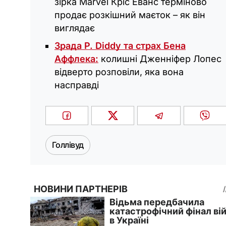
зірка Marvel Кріс Еванс терміново
продає розкішний маєток – як він
виглядає
Зрада P. Diddy та страх Бена
Аффлека:
колишні Дженніфер Лопес
відверто розповіли, яка вона
насправді
Голлівуд