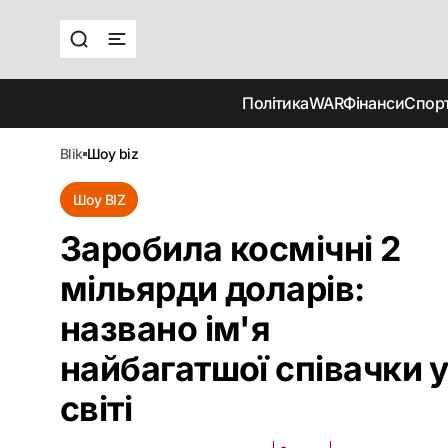
Політика
WAR
Фінанси
Спор
blik
шоу biz
Шоу BIZ
Заробила космічні 2
мільярди доларів:
названо ім'я
найбагатшої співачки 
світі