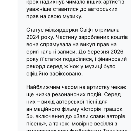
крок надихнув чимало інших артистів
уважніше ставитися до авторських
прав на свою музику.
Статус мільярдерки Свіфт отримала
2024 року. Частину зароблених коштів
вона спрямувала на викуп прав на
оригінальні записи. До березня 2026
року її статки подвоїлися, і фінансовий
рекорд серед жінок у музиці було
офіційно зафіксовано.
Найближчим часом на артистку чекає
ще низка резонансних подій. Серед
них – вихід авторської пісні для
анімаційного фільму «Історія іграшок
5», включення до «Зали слави авторів
пісень», а також імовірне весілля з
американським футболістом Тревісом