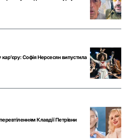
 кар’єру: Софія Нерсесян випустила
перевтіленням Клавдії Петрівни