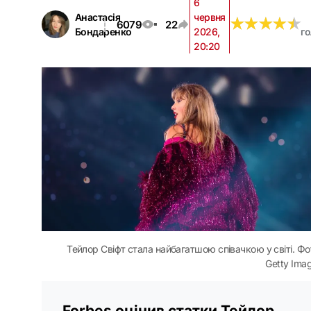
6
Анастасія
червня
★
★
★
★
★
★
★
★
★
★
6079
22
Бондаренко
2026,
г
20:20
Тейлор Свіфт стала найбагатшою співачкою у світі. Фо
Getty Ima
Forbes оцінив статки Тейлор