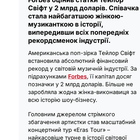
Свіфт у 2 млрд доларів. Співачка
стала найбагатшою жінкою-
музиканткою в історії,
випередивши всіх попередніх
рекордсменок індустрії.
Американська поп-зірка Тейлор Свіфт
встановила абсолютний фінансовий
рекорд у світовій музичній індустрії. За
підрахунками
Forbes
, її капітал досяг
позначки у 2 млрд доларів. Більше не
заробляла жодна жінка-виконавиця за
всю історію шоу-бізнесу.
Головним джерелом стрімкого
збагачення артистки став масштабний
концертний тур «Eras Tour» –
найкасовіше турне в історії світової