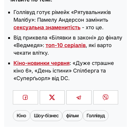
Голлівуд готує рімейк «Рятувальників
Малібу»: Памелу Андерсон замінить
сексуальна знаменитість
- хто це.
Від приквела «Білявки в законі» до фіналу
«Ведмедя»:
топ-10 серіалів
, які варто
чекати влітку.
Кіно-новинки червня
: «Дуже страшне
кіно 6», «День істини» Спілберга та
«Суперґьорл» від DC.
Кіно
Шоу-бізнес
фільм
Голлівуд