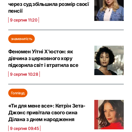
через суд збільшила розмір своєї
пенсії
9 серпня 11:20
знаменитість
Феномен Уітні Х’юстон: як
дівчина з церковного хору
підкорила світ і втратила все
9 серпня 10:28
Голлівуд
«Ти для мене все»: Кетрін Зета-
Джонс привітала свого сина
Ділана з днем народження
9 серпня 09:45