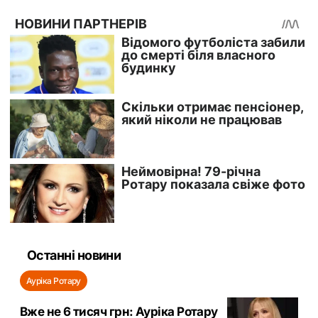
Останні новини
Ауріка Ротару
Вже не 6 тисяч грн: Ауріка Ротару