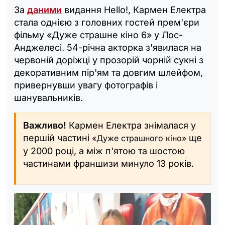
За
даними
видання Hello!, Кармен Електра
стала однією з головних гостей прем'єри
фільму «Дуже страшне кіно 6» у Лос-
Анджелесі. 54-річна акторка з'явилася на
червоній доріжці у прозорій чорній сукні з
декоративним пір'ям та довгим шлейфом,
привернувши увагу фотографів і
шанувальників.
Важливо!
Кармен Електра знімалася у
першій частині
ще
«Дуже страшного кіно»
у 2000 році, а між п'ятою та шостою
частинами франшизи минуло 13 років.