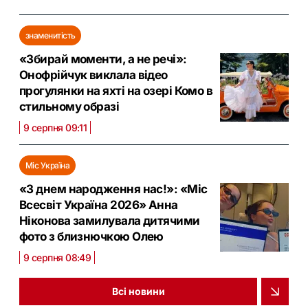
знаменитість
«Збирай моменти, а не речі»:
Онофрійчук виклала відео
прогулянки на яхті на озері Комо в
стильному образі
9 серпня 09:11
Міс Україна
«З днем народження нас!»: «Міс
Всесвіт Україна 2026» Анна
Ніконова замилувала дитячими
фото з близнючкою Олею
9 серпня 08:49
Всі новини