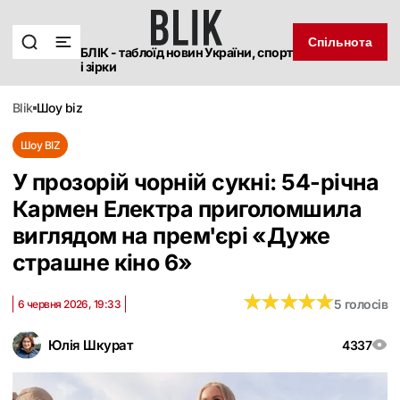
Спільнота
БЛІК - таблоїд новин України, спорт
і зірки
blik
шоу biz
Шоу BIZ
У прозорій чорній сукні: 54-річна
Кармен Електра приголомшила
виглядом на прем'єрі «Дуже
страшне кіно 6»
★
★
★
★
★
★
★
★
★
★
5 голосів
6 червня 2026, 19:33
Юлія Шкурат
4337