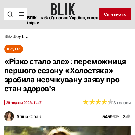
Спільнота
БЛІК - таблоїд новин України, спорт
і зірки
blik
шоу biz
Шоу BIZ
«Різко стало зле»: переможниця
першого сезону «Холостяка»
зробила неочікувану заяву про
стан здоров'я
★
★
★
★
★
★
★
★
★
★
3 голоси
26 червня 2026, 11:47
Аліна Сівак
5459
3