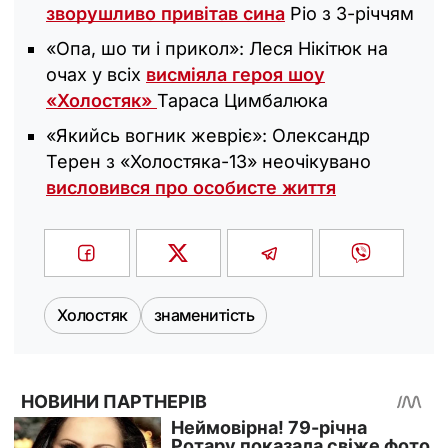
зворушливо привітав сина
Ріо з 3-річчям
«Опа, шо ти і прикол»: Леся Нікітюк на
очах у всіх
висміяла героя шоу
«‎Холостяк»
Тараса Цимбалюка
«Якийсь вогник жевріє»: Олександр
Терен з «Холостяка-13» неочікувано
висловився про особисте життя
Холостяк
знаменитість