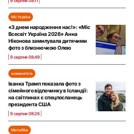
9 серпня 09:11
Міс Україна
«З днем народження нас!»: «Міс
Всесвіт Україна 2026» Анна
Ніконова замилувала дитячими
фото з близнючкою Олею
9 серпня 08:49
знаменитість
Іванка Трамп показала фото з
сімейного відпочинку в Ісландії:
на світлинах є спецпосланець
президента США
9 серпня 08:26
MamaRika