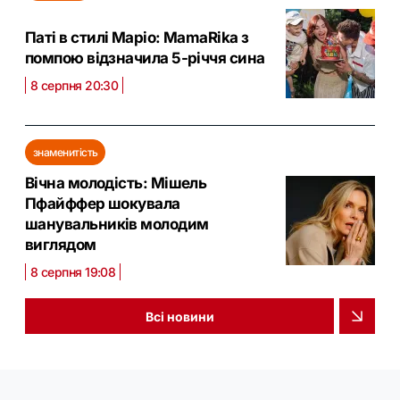
Паті в стилі Маріо: MamaRika з
помпою відзначила 5-річчя сина
8 серпня 20:30
знаменитість
Вічна молодість: Мішель
Пфайффер шокувала
шанувальників молодим
виглядом
8 серпня 19:08
Всі новини