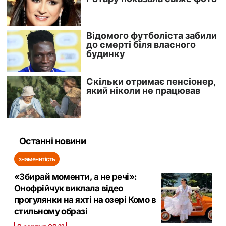
Останні новини
знаменитість
«Збирай моменти, а не речі»:
Онофрійчук виклала відео
прогулянки на яхті на озері Комо в
стильному образі