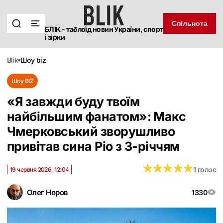
Спільнота
БЛІК - таблоїд новин України, спорт
і зірки
blik
шоу biz
Шоу BIZ
«Я завжди буду твоїм
найбільшим фанатом»: Макс
Чмерковський зворушливо
привітав сина Ріо з 3-річчям
★
★
★
★
★
★
★
★
★
★
1 голос
19 червня 2026, 12:04
Олег Норов
1330