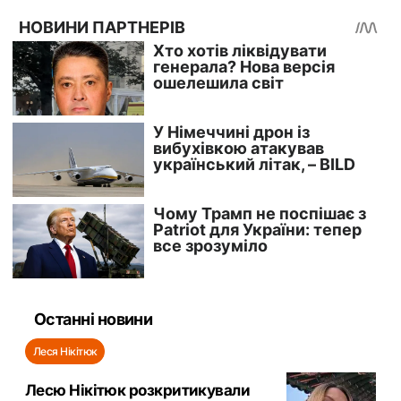
Останні новини
Леся Нікітюк
Лесю Нікітюк розкритикували