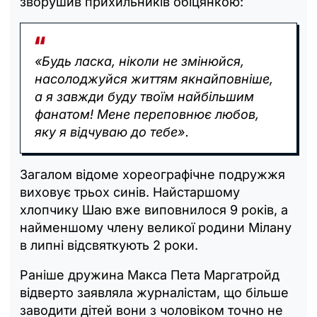
зворушив прихильників обіцянкою:
«Будь ласка, ніколи не змінюйся,
насолоджуйся життям якнайповніше,
а я завжди буду твоїм найбільшим
фанатом! Мене переповнює любов,
яку я відчуваю до тебе».
Загалом відоме хореографічне подружжя
виховує трьох синів. Найстаршому
хлопчику Шаю вже виповнилося 9 років, а
найменшому члену великої родини Мілану
в липні відсвяткують 2 роки.
Раніше дружина Макса Пета Маргатройд
відверто заявляла журналістам, що більше
заводити дітей вони з чоловіком точно не