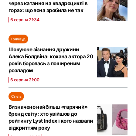
через катання на квадроциклі в
горах: що вона зробила не так
6 серпня 21:34
Голлівуд
Шокуюче зізнання дружини
Алека Болдвіна: кохана актора 20
років боролась з поширеним
розладом
6 серпня 21:00
Стиль
Визначено найбільш «гарячий»
бренд світу: хто увійшов до
рейтингу Lyst Index і кого назвали
відкриттям року