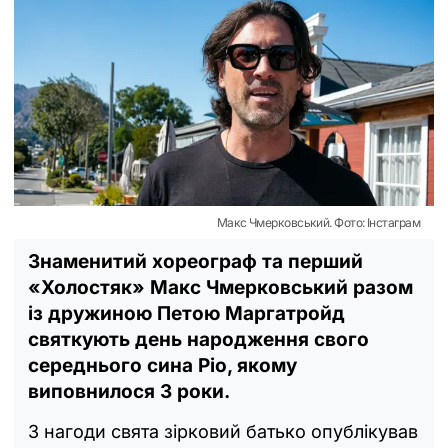
Макс Чмерковський. Фото: Інстаграм
Знаменитий хореограф та перший
«Холостяк» Макс Чмерковський разом
із дружиною Петою Маргатройд
святкують день народження свого
середнього сина Ріо, якому
виповнилося 3 роки.
З нагоди свята зірковий батько опублікував