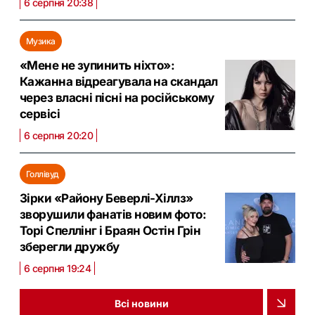
6 серпня 20:38
Музика
«Мене не зупинить ніхто»:
Кажанна відреагувала на скандал
через власні пісні на російському
сервісі
6 серпня 20:20
Голлівуд
Зірки «Району Беверлі-Хіллз»
зворушили фанатів новим фото:
Торі Спеллінг і Браян Остін Грін
зберегли дружбу
6 серпня 19:24
Всі новини