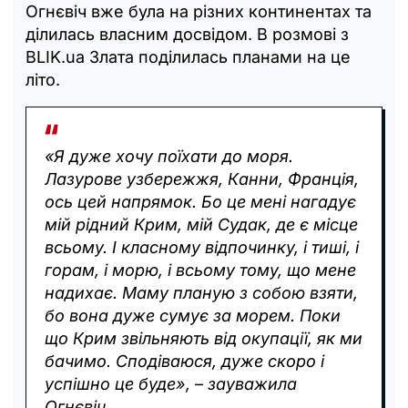
Огнєвіч вже була на різних континентах та
ділилась власним досвідом. В розмові з
BLIK.ua Злата поділилась планами на це
літо.
«Я дуже хочу поїхати до моря.
Лазурове узбережжя, Канни, Франція,
ось цей напрямок. Бо це мені нагадує
мій рідний Крим, мій Судак, де є місце
всьому. І класному відпочинку, і тиші, і
горам, і морю, і всьому тому, що мене
надихає. Маму планую з собою взяти,
бо вона дуже сумує за морем. Поки
що Крим звільняють від окупації, як ми
бачимо. Сподіваюся, дуже скоро і
успішно це буде», – зауважила
Огнєвіч.