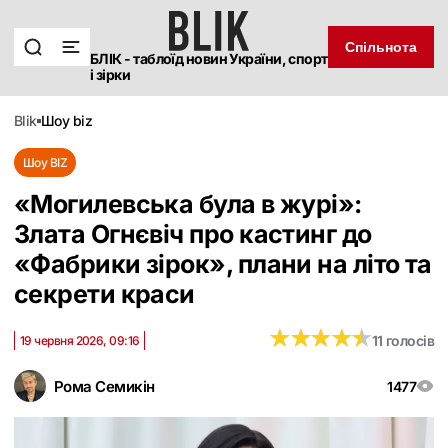
Спільнота
БЛІК - таблоїд новин України, спорт
і зірки
blik
шоу biz
Шоу BIZ
«Могилевська була в журі»:
Злата Огнєвіч про кастинг до
«Фабрики зірок», плани на літо та
секрети краси
★
★
★
★
★
★
★
★
★
★
11 голосів
19 червня 2026, 09:16
Рома Семикін
1477