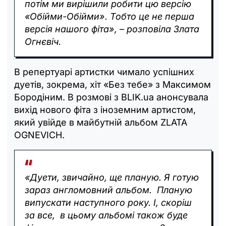
потім ми вирішили робити цю версію
«Обійми-Обійми». Тобто це не перша
версія нашого фіта», – розповіла Злата
Огнєвіч.
В репертуарі артистки чимало успішних
дуетів, зокрема, хіт «Без тебе» з Максимом
Бородіним. В розмові з BLIK.ua анонсувала
вихід нового фіта з іноземним артистом,
який увійде в майбутній альбом ZLATA
OGNEVICH.
«Дуети, звичайно, ще планую. Я готую
зараз англомовний альбом. Планую
випускати наступного року. І, скоріш
за все, в цьому альбомі також буде