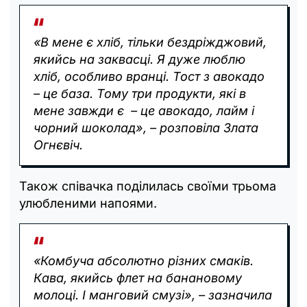
«В мене є хліб, тільки бездріжджовий,
якийсь на заквасці. Я дуже люблю
хліб, особливо вранці. Тост з авокадо
– це база. Тому три продукти, які в
мене завжди є – це авокадо, лайм і
чорний шоколад», – розповіла Злата
Огнєвіч.
Також співачка поділилась своїми трьома
улюбленими напоями.
«Комбуча абсолютно різних смаків.
Кава, якийсь флет на банановому
молоці. І манговий смузі», – зазначила