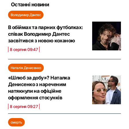
Останні новини
Володимир Дантес
В обіймах та парних футболках:
співак Володимир Дантес
засвітився з новою коханою
8 серпня 09:47
Наталія Денисенко
«Шлюб за добу»? Наталка
Денисенко з нареченим
натякнули на офіційне
оформлення стосунків
8 серпня 09:27
смерть