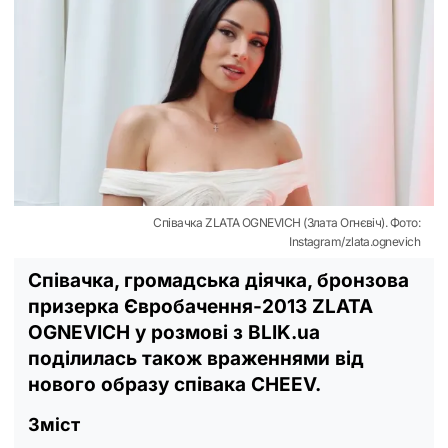
Співачка ZLATA OGNEVICH (Злата Огнєвіч). Фото:
Instagram/zlata.ognevich
Співачка, громадська діячка, бронзова
призерка Євробачення-2013 ZLATA
OGNEVICH у розмові з BLIK.ua
поділилась також враженнями від
нового образу співака CHEEV.
Зміст