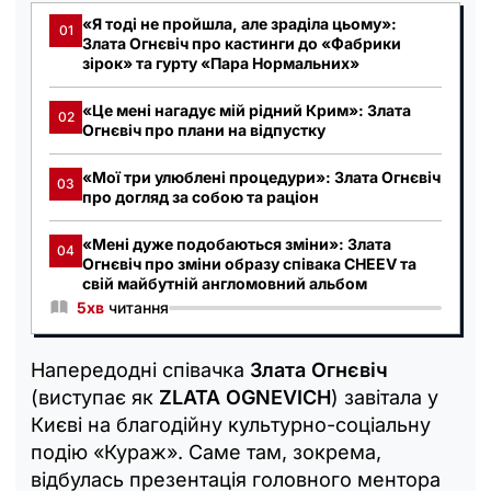
«Я тоді не пройшла, але зраділа цьому»:
01
Злата Огнєвіч про кастинги до «Фабрики
зірок» та гурту «Пара Нормальних»
«Це мені нагадує мій рідний Крим»: Злата
02
Огнєвіч про плани на відпустку
«Мої три улюблені процедури»: Злата Огнєвіч
03
про догляд за собою та раціон
«Мені дуже подобаються зміни»: Злата
04
Огнєвіч про зміни образу співака CHEEV та
свій майбутній англомовний альбом
5хв
читання
Напередодні співачка
Злата Огнєвіч
(виступає як
ZLATA OGNEVICH
) завітала у
Києві на благодійну культурно-соціальну
подію «Кураж». Саме там, зокрема,
відбулась презентація головного ментора