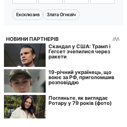
Ексклюзив
Злата Огнєвіч