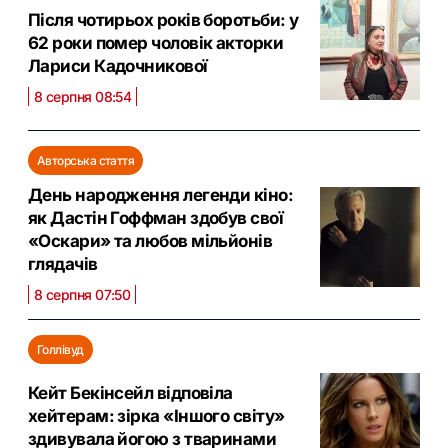
Після чотирьох років боротьби: у
62 роки помер чоловік акторки
Лариси Кадочникової
8 серпня 08:54
Авторська стаття
День народження легенди кіно:
як Дастін Гоффман здобув свої
«Оскари» та любов мільйонів
глядачів
8 серпня 07:50
Голлівуд
Кейт Бекінсейл відповіла
хейтерам: зірка «Іншого світу»
здивувала йогою з тваринами