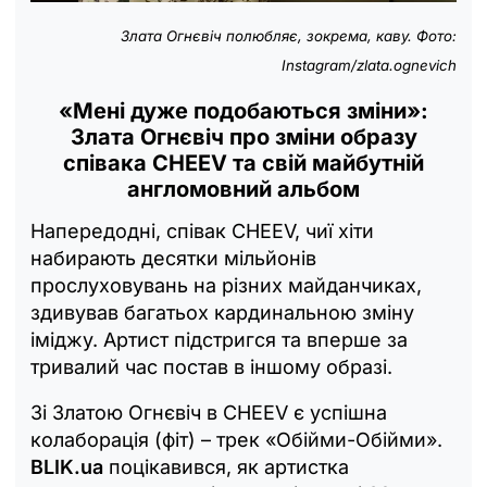
Злата Огнєвіч полюбляє, зокрема, каву. Фото:
Instagram/zlata.ognevich
«Мені дуже подобаються зміни»:
Злата Огнєвіч про зміни образу
співака CHEEV та свій майбутній
англомовний альбом
Напередодні, співак CHEEV, чиї хіти
набирають десятки мільйонів
прослуховувань на різних майданчиках,
здивував багатьох кардинальною зміну
іміджу. Артист підстригся та вперше за
тривалий час постав в іншому образі.
Зі Златою Огнєвіч в CHEEV є успішна
колаборація (фіт) – трек «Обійми-Обійми».
BLIK.ua
поцікавився, як артистка