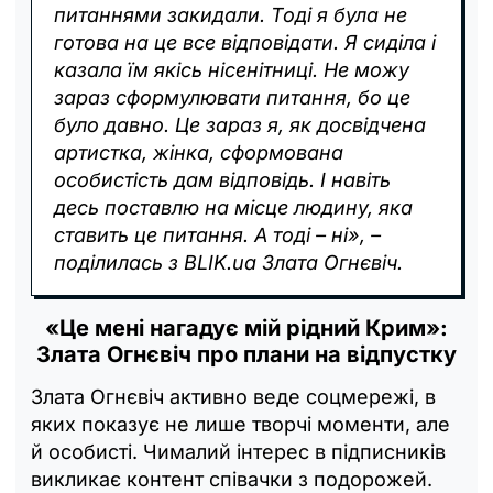
питаннями закидали. Тоді я була не
готова на це все відповідати. Я сиділа і
казала їм якісь нісенітниці. Не можу
зараз сформулювати питання, бо це
було давно. Це зараз я, як досвідчена
артистка, жінка, сформована
особистість дам відповідь. І навіть
десь поставлю на місце людину, яка
ставить це питання. А тоді – ні», –
поділилась з BLIK.ua Злата Огнєвіч.
«Це мені нагадує мій рідний Крим»:
Злата Огнєвіч про плани на відпустку
Злата Огнєвіч активно веде соцмережі, в
яких показує не лише творчі моменти, але
й особисті. Чималий інтерес в підписників
викликає контент співачки з подорожей.