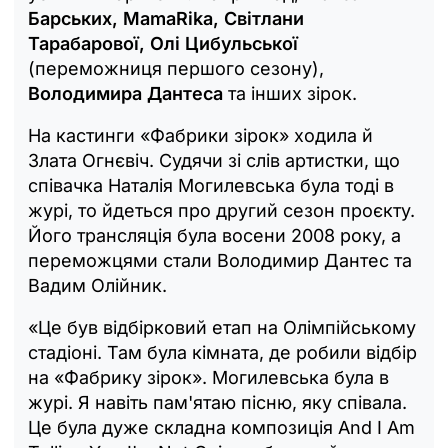
Барських, MamaRika, Світлани
Тарабарової, Олі Цибульської
(переможниця першого сезону),
Володимира Дантеса
та інших зірок.
На кастинги «Фабрики зірок» ходила й
Злата Огнєвіч. Судячи зі слів артистки, що
співачка Наталія Могилевська була тоді в
журі, то йдеться про другий сезон проєкту.
Його трансляція була восени 2008 року, а
переможцями стали Володимир Дантес та
Вадим Олійник.
«Це був відбірковий етап на Олімпійському
стадіоні. Там була кімната, де робили відбір
на «Фабрику зірок». Могилевська була в
журі. Я навіть пам'ятаю пісню, яку співала.
Це була дуже складна композиція And I Am