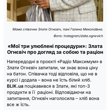
Мама співачки Злати Огнєвіч, пані Галина Миколаївна.
Фото: Instagram/zlata.ognevich
«Мої три улюблені процедури»: Злата
Огнєвіч про догляд за собою та раціон
Напередодні в проєкті «Радіо Максимум» в
Злати Огнєвіч запитали, чи знає вона ціну
на батон. Співачка тоді відповіла, що не в
курсі і додала – вона не їсть білий хліб.
BLIK.ua
поцікавився в Злати, які топ-3
продукти в її раціоні. Відповідаючи на
запитання, Огнєвіч наголосила – хліб вона
все ж їсть.