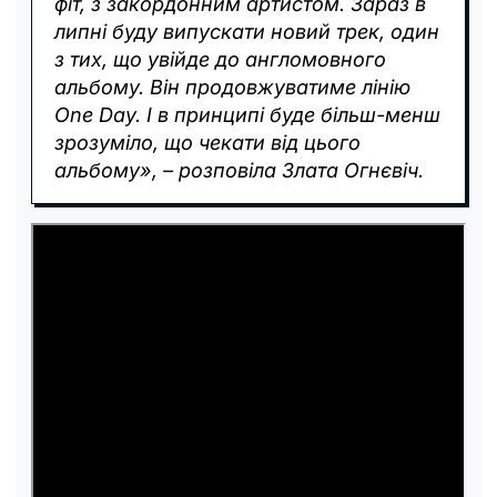
фіт, з закордонним артистом. Зараз в
липні буду випускати новий трек, один
з тих, що увійде до англомовного
альбому. Він продовжуватиме лінію
One Day. І в принципі буде більш-менш
зрозуміло, що чекати від цього
альбому», – розповіла Злата Огнєвіч.