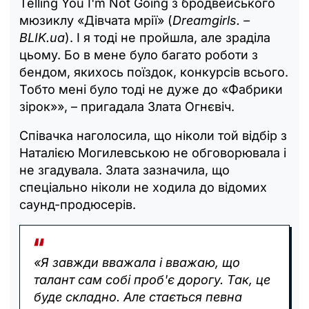
Telling You I'm Not Going з бродвейського
мюзиклу «Дівчата мрії» (
Dreamgirls. –
BLIK.ua
). І я тоді не пройшла, але зраділа
цьому. Бо в мене було багато роботи з
бендом, якихось поїздок, конкурсів всього.
Тобто мені було тоді не дуже до «Фабрики
зірок»», – пригадала Злата Огнєвіч.
Співачка наголосила, що ніколи той відбір з
Наталією Могилевською не обговорювала і
не згадувала. Злата зазначила, що
спеціально ніколи не ходила до відомих
саунд-продюсерів.
«Я завжди вважала і вважаю, що
талант сам собі проб'є дорогу. Так, це
буде складно. Але стається певна