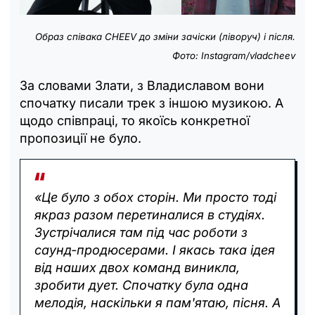
Образ співака CHEEV до зміни зачіски (ліворуч) і після.
Фото: Instagram/vladcheev
За словами Злати, з Владиславом вони
спочатку писали трек з іншою музикою. А
щодо співпраці, то якоїсь конкретної
пропозиції не було.
«Це було з обох сторін. Ми просто тоді
якраз разом перетиналися в студіях.
Зустрічалися там під час роботи з
саунд-продюсерами. І якась така ідея
від наших двох команд виникла,
зробити дует. Спочатку була одна
мелодія, наскільки я пам'ятаю, пісня. А