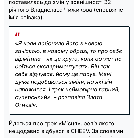
поставилась до змін у зовнішності 32-
річного Владислава Чижикова (справжнє
ім'я співака).
«Я коли побачила його з новою
зачіскою, в новому образі, то про себе
відмітила – як це круто, коли артист не
боїться експериментувати. Він так
себе відчуває, йому це пасує. Мені
дуже подобаються зміни, на які він
наважився. І трек неймовірно гарний,
суперський», – розповіла Злата
Огнєвіч.
Йдеться про трек «Місця», реліз якого
нещодавно відбувся в CHEEV. За словами