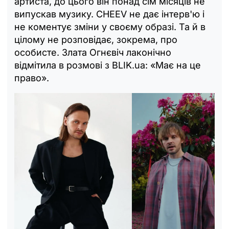
артиста, до цього він понад сім місяців не
випускав музику. CHEEV не дає інтерв'ю і
не коментує зміни у своєму образі. Та й в
цілому не розповідає, зокрема, про
особисте. Злата Огнєвіч лаконічно
відмітила в розмові з BLIK.ua: «Має на це
право».