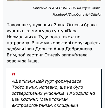
Співачка ZLATA OGNEVICH на сцені. Фото:
Facebook/ZlataOgnevichOfficial
Також ще у нульових Злата Огнєвіч брала
участь в кастингу до гурту «Пара
Нормальних». Туди вона також не
потрапила. В цьому колективі популярність
здобули Іван Дорн та Анна Добриднєва.
Втім, той кастинг Огнєвіч запам'ятала
зовсім за інше.
«Ще тільки цей гурт формувався.
Тобто в них, напевно, ще не було
затверджених учасників. І я ходила на
цей кастинг. Мене такими
екстравагантними, складними