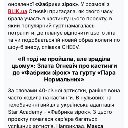
оновленої «
Фабрики зірок
». У розмові з
BLIK.ua
Огнєвіч пригадала, як свого часу
брала участь в кастингу цього проєкту, в
який популярний гурт намагалась
потрапити, де планує відпочити цього літа
та чи подобається їй новий образ колеги по
шоу-бізнесу, співака CHEEV.
«Я тоді не пройшла, але зраділа
цьому»: Злата Огнєвіч про кастинги
до «Фабрики зірок» та гурту «Пара
Нормальних»
За словами 40-річної артистки, раніше вона
часто ходила на кастинги. В нульових на
телебаченні вийшла українська адаптація
Star Academy – «Фабрика зірок». З цього
проєкту почалася кар'єра багатьох
успішних артистів. Наприклад,
Макса