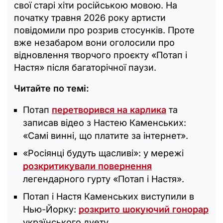
свої старі хіти російською мовою. На
початку травня 2026 року артисти
повідомили про розрив стосунків. Проте
вже незабаром вони оголосили про
відновлення творчого проєкту «Потап і
Настя» після багаторічної паузи.
Читайте по темі:
Потап
перетворився на карлика
та
записав відео з Настею Каменських:
«Самі винні, що платите за інтернет‎».
«Росіянці будуть щасливі»: у мережі
розкритикували повернення
легендарного гурту «Потап і Настя».
Потап і Настя Каменських виступили в
Нью-Йорку:
розкрито шокуючий гонорар
українського дуету.