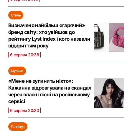
Стиль
Визначено найбільш «гарячий»
бренд світу: хто увійшов до
рейтингу Lyst Index і кого назвали
відкриттям року
6 серпня 20:38
Музика
«Мене не зупинить ніхто»:
Кажанна відреагувала на скандал
через власні пісні на російському
сервісі
6 серпня 20:20
Голлівуд