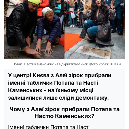
Потап і Настя Каменських на відкритті табличок. Фото: колаж BLIK.ua
У центрі Києва з Алеї зірок прибрали
іменні таблички Потапа та Насті
Каменських - на їхньому місці
залишилися лише сліди демонтажу.
Чому з Алеї зірок прибрали Потапа та
Настю Каменських?
Іменні таблички Потапа та Насті