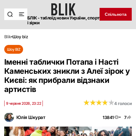
Спільнота
БЛІК - таблоїд новин України, спорт
і зірки
blik
шоу biz
Шоу BIZ
Іменні таблички Потапа і Насті
Каменських зникли з Алеї зірок у
Києві: як прибрали відзнаки
артистів
★
★
★
★
★
★
★
★
★
★
4 голоси
9 червня 2026, 23:22
Юлія Шкурат
13841
7