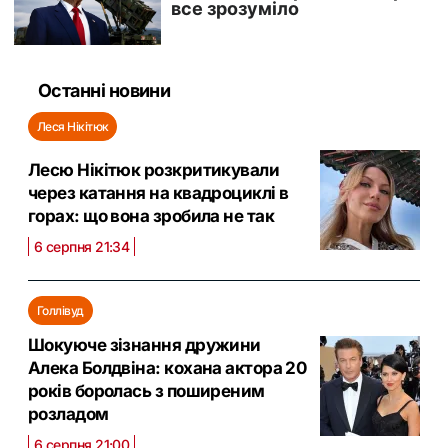
Останні новини
Леся Нікітюк
Лесю Нікітюк розкритикували
через катання на квадроциклі в
горах: що вона зробила не так
6 серпня 21:34
Голлівуд
Шокуюче зізнання дружини
Алека Болдвіна: кохана актора 20
років боролась з поширеним
розладом
6 серпня 21:00