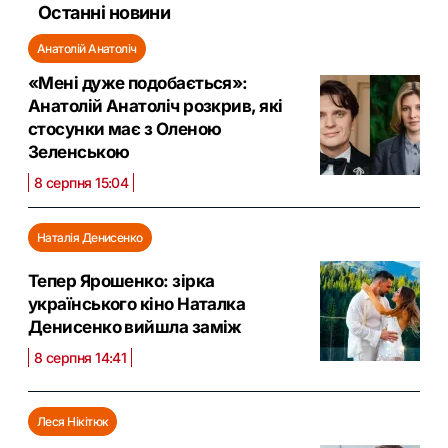
Останні новини
Анатолій Анатоліч
«Мені дуже подобається»:
Анатолій Анатоліч розкрив, які
стосунки має з Оленою
Зеленською
8 серпня 15:04
Наталія Денисенко
Тепер Ярошенко: зірка
українського кіно Наталка
Денисенко вийшла заміж
8 серпня 14:41
Леся Нікітюк