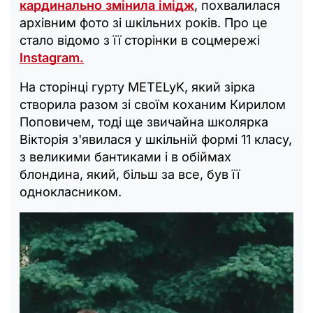
кардинально змінила імідж
, похвалилася
архівним фото зі шкільних років. Про це
стало відомо з її сторінки в соцмережі
Instagram.
На сторінці гурту METELyK, який зірка
створила разом зі своїм коханим Кирилом
Поповичем, тоді ще звичайна школярка
Вікторія з'явилася у шкільній формі 11 класу,
з великими бантиками і в обіймах
блондина, який, більш за все, був її
однокласником.