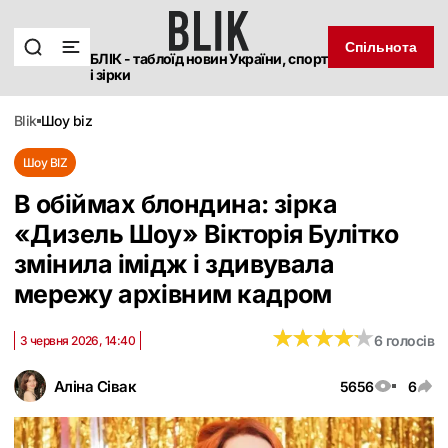
Спільнота
БЛІК - таблоїд новин України, спорт
і зірки
blik
шоу biz
Шоу BIZ
В обіймах блондина: зірка
«Дизель Шоу» Вікторія Булітко
змінила імідж і здивувала
мережу архівним кадром
★
★
★
★
★
★
★
★
★
★
6 голосів
3 червня 2026, 14:40
Аліна Сівак
5656
6