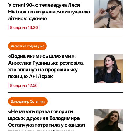
У стилі 90-х: телеведуча Леся
Нікітюк похизувалася вишуканою
літньою сукнею
8 серпня 13:26
Анжеліка Рудницька
«Водив якимись шляхами»:
Анжеліка Рудницька розповіла,
хто вплинув на проросійську
позицію Ані Лорак
8 серпня 12:56
Володимир Остапчук
«Не мають права говорити
щось»: дружина Володимира
Остапчука потрапила у скандал