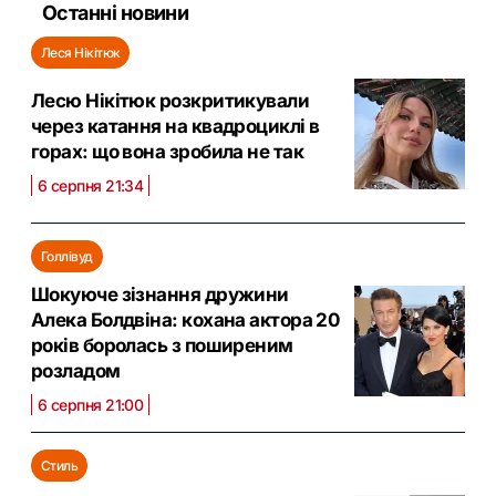
Останні новини
Леся Нікітюк
Лесю Нікітюк розкритикували
через катання на квадроциклі в
горах: що вона зробила не так
6 серпня 21:34
Голлівуд
Шокуюче зізнання дружини
Алека Болдвіна: кохана актора 20
років боролась з поширеним
розладом
6 серпня 21:00
Стиль