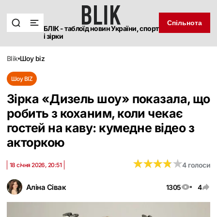
Спільнота
БЛІК - таблоїд новин України, спорт
і зірки
blik
шоу biz
Шоу BIZ
Зірка «Дизель шоу» показала, що
робить з коханим, коли чекає
гостей на каву: кумедне відео з
акторкою
★
★
★
★
★
★
★
★
★
★
4 голоси
18 січня 2026, 20:51
Аліна Сівак
1305
4