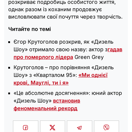
розкриває подробиць особистого життя,
однак разом із коханим продовжує
висловлювати свої почуття через творчість.
Читайте по темі
Єгор Крутоголов розкрив, як «‎Дизель
Шоу» отримало свою назву: актор з
гадав
про померлого лідера
Green Grey
Крутоголов – про порівняння «Дизель
Шоу» з «Кварталом 95»:
«Ми однієї
крові, Мауглі, ти і я‎»
«Це абсолютне досягнення»: юний актор
«Дизель Шоу»
встановив
феноменальний рекорд