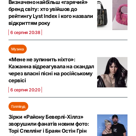
Визначено найбільш «гарячий»
бренд світу: хто увійшов до
рейтингу Lyst Index і кого назвали
відкриттям року
6 серпня 20:38
Музика
«Мене не зупинить ніхто»:
Кажанна відреагувала на скандал
через власні пісні на російському
сервісі
6 серпня 20:20
Голлівуд
Зірки «Району Беверлі-Хіллз»
зворушили фанатів новим фото:
Торі Спеллінг і Браян Остін Грін