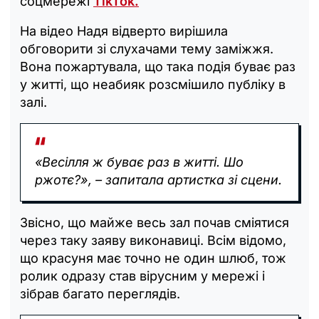
соцмережі
TikTok.
На відео Надя відверто вирішила
обговорити зі слухачами тему заміжжя.
Вона пожартувала, що така подія буває раз
у житті, що неабияк розсмішило публіку в
залі.
«Весілля ж буває раз в житті. Шо
ржотє?», – запитала артистка зі сцени.
Звісно, що майже весь зал почав сміятися
через таку заяву виконавиці. Всім відомо,
що красуня має точно не один шлюб, тож
ролик одразу став вірусним у мережі і
зібрав багато переглядів.