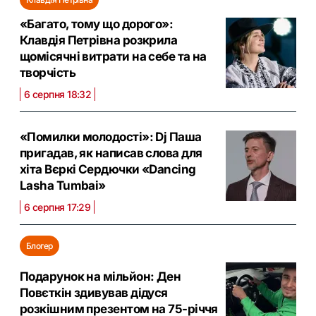
«Багато, тому що дорого»:
Клавдія Петрівна розкрила
щомісячні витрати на себе та на
творчість
6 серпня 18:32
«Помилки молодості»: Dj Паша
пригадав, як написав слова для
хіта Вєркі Сердючки «Dancing
Lasha Tumbai»
6 серпня 17:29
Блогер
Подарунок на мільйон: Ден
Повєткін здивував дідуся
розкішним презентом на 75-річчя