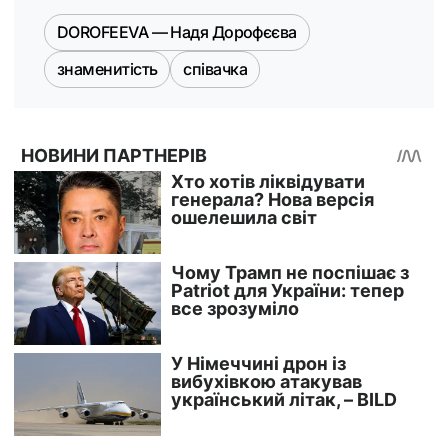
DOROFEEVA — Надя Дорофєєва
знаменитість
співачка