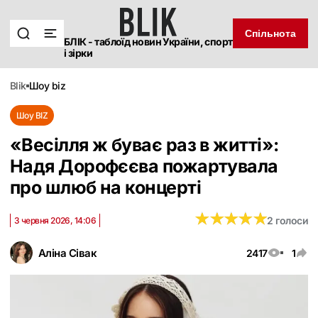
Спільнота
БЛІК - таблоїд новин України, спорт
і зірки
blik
шоу biz
Шоу BIZ
«Весілля ж буває раз в житті»:
Надя Дорофєєва пожартувала
про шлюб на концерті
★
★
★
★
★
★
★
★
★
★
2 голоси
3 червня 2026, 14:06
Аліна Сівак
2417
1