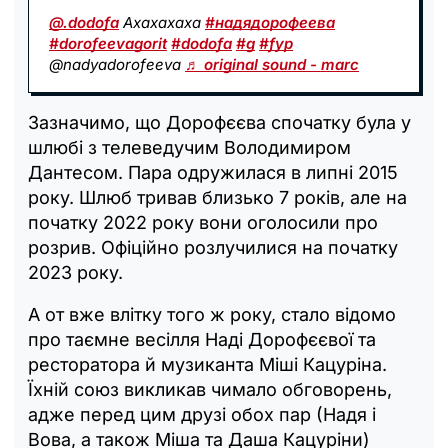
@.dodofa
Ахахахаха
#надядорофеева
#dorofeevagorit
#dodofa
#g
#fyp
@nadyadorofeeva
♬ original sound - marc
Зазначимо, що Дорофєєва спочатку була у
шлюбі з телеведучим Володимиром
Дантесом. Пара одружилася в липні 2015
року. Шлюб тривав близько 7 років, але на
початку 2022 року вони оголосили про
розрив. Офіційно розлучилися на початку
2023 року.
А от вже влітку того ж року, стало відомо
про таємне весілля Наді Дорофєєвої та
ресторатора й музиканта Міші Кацуріна.
Їхній союз викликав чимало обговорень,
адже перед цим друзі обох пар (Надя і
Вова, а також Міша та Даша Кацуріни)