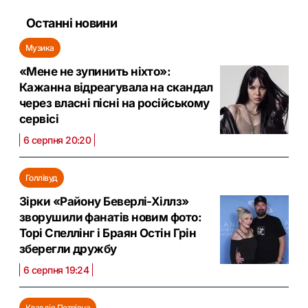
Останні новини
Музика
«Мене не зупинить ніхто»:
Кажанна відреагувала на скандал
через власні пісні на російському
сервісі
6 серпня 20:20
Голлівуд
Зірки «Району Беверлі-Хіллз»
зворушили фанатів новим фото:
Торі Спеллінг і Браян Остін Грін
зберегли дружбу
6 серпня 19:24
Клавдія Петрівна