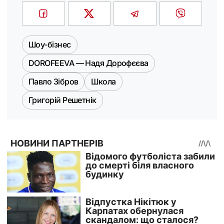
Шоу-бізнес
DOROFEEVA — Надя Дорофєєва
Павло Зібров
Школа
Григорій Решетнік