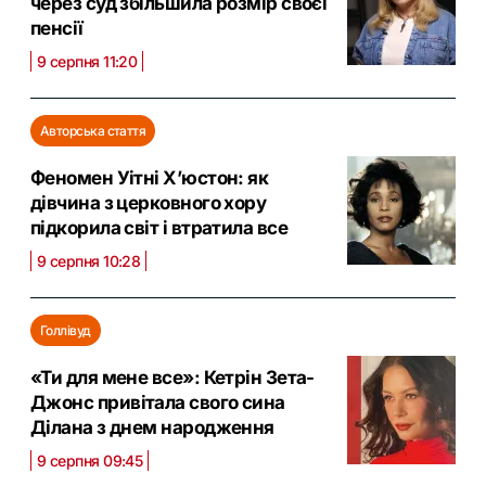
через суд збільшила розмір своєї
пенсії
9 серпня 11:20
Авторська стаття
Феномен Уітні Х’юстон: як
дівчина з церковного хору
підкорила світ і втратила все
9 серпня 10:28
Голлівуд
«Ти для мене все»: Кетрін Зета-
Джонс привітала свого сина
Ділана з днем народження
9 серпня 09:45