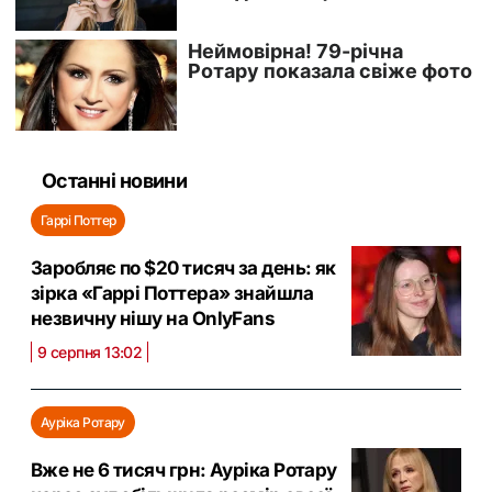
Останні новини
Гаррі Поттер
Заробляє по $20 тисяч за день: як
зірка «Гаррі Поттера» знайшла
незвичну нішу на OnlyFans
9 серпня 13:02
Ауріка Ротару
Вже не 6 тисяч грн: Ауріка Ротару