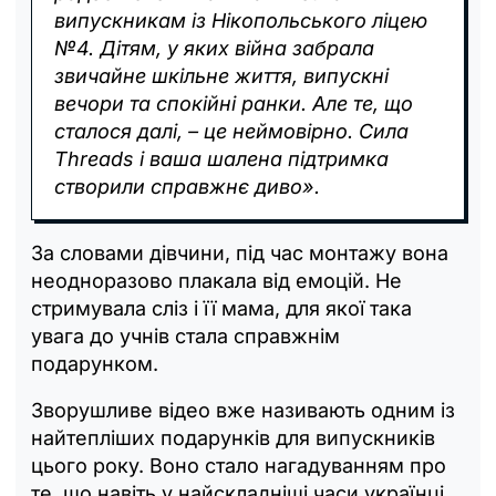
випускникам із Нікопольського ліцею
№4. Дітям, у яких війна забрала
звичайне шкільне життя, випускні
вечори та спокійні ранки. Але те, що
сталося далі, – це неймовірно. Сила
Threads і ваша шалена підтримка
створили справжнє диво».
За словами дівчини, під час монтажу вона
неодноразово плакала від емоцій. Не
стримувала сліз і її мама, для якої така
увага до учнів стала справжнім
подарунком.
Зворушливе відео вже називають одним із
найтепліших подарунків для випускників
цього року. Воно стало нагадуванням про
те, що навіть у найскладніші часи українці