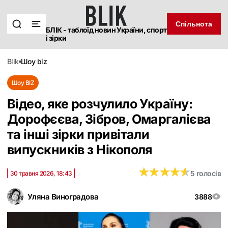
Спільнота
БЛІК - таблоїд новин України, спорт
і зірки
blik
шоу biz
Шоу BIZ
Відео, яке розчулило Україну:
Дорофєєва, Зібров, Омаргалієва
та інші зірки привітали
випускників з Нікополя
★
★
★
★
★
★
★
★
★
★
5 голосів
30 травня 2026, 18:43
Уляна Виноградова
3888