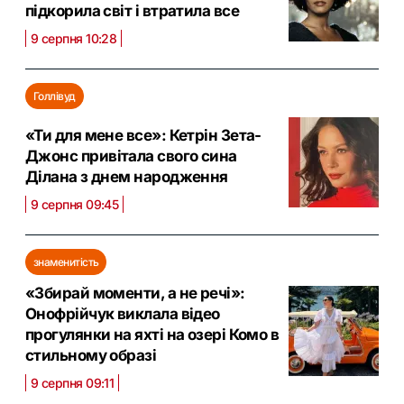
підкорила світ і втратила все
9 серпня 10:28
Голлівуд
«Ти для мене все»: Кетрін Зета-
Джонс привітала свого сина
Ділана з днем народження
9 серпня 09:45
знаменитість
«Збирай моменти, а не речі»:
Онофрійчук виклала відео
прогулянки на яхті на озері Комо в
стильному образі
9 серпня 09:11