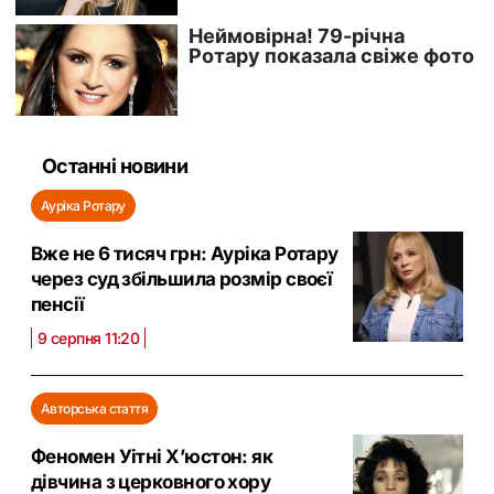
Останні новини
Ауріка Ротару
Вже не 6 тисяч грн: Ауріка Ротару
через суд збільшила розмір своєї
пенсії
9 серпня 11:20
Авторська стаття
Феномен Уітні Х’юстон: як
дівчина з церковного хору