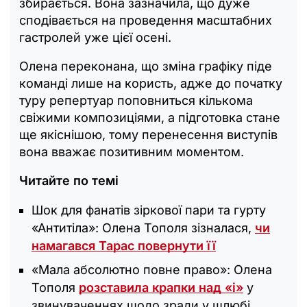
збирається. Вона зазначила, що дуже
сподівається на проведення масштабних
гастролей уже цієї осені.
Олена переконана, що зміна графіку піде
команді лише на користь, адже до початку
туру репертуар поповниться кількома
свіжими композиціями, а підготовка стане
ще якіснішою, тому перенесення виступів
вона вважає позитивним моментом.
Читайте по темі
Шок для фанатів зіркової пари та гурту
«Антитіла»: Олена Тополя зізналася,
чи
намагався Тарас повернути її
«Мала абсолютно повне право»: Олена
Тополя
розставила крапки над «і»
у
звинуваченнях щодо зради у шлюбі