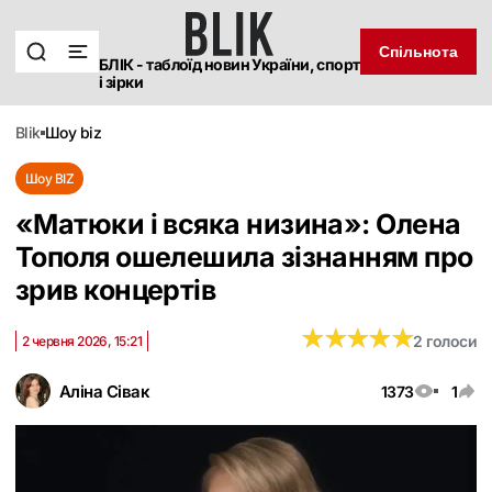
Спільнота
БЛІК - таблоїд новин України, спорт
і зірки
blik
шоу biz
Шоу BIZ
«Матюки і всяка низина»: Олена
Тополя ошелешила зізнанням про
зрив концертів
★
★
★
★
★
★
★
★
★
★
2 голоси
2 червня 2026, 15:21
Аліна Сівак
1373
1