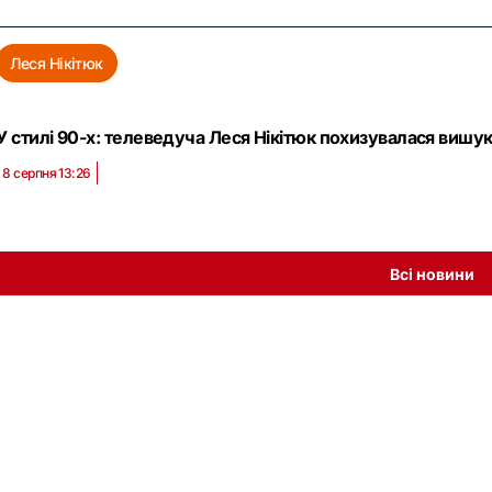
Леся Нікітюк
У стилі 90-х: телеведуча Леся Нікітюк похизувалася виш
8 серпня 13:26
Всі новини