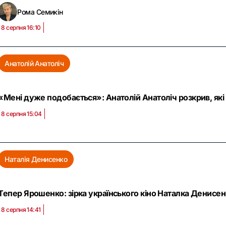
Рома Семикін
8 серпня 16:10
Анатолій Анатоліч
«Мені дуже подобається»: Анатолій Анатоліч розкрив, як
8 серпня 15:04
Наталія Денисенко
Тепер Ярошенко: зірка українського кіно Наталка Денисе
8 серпня 14:41