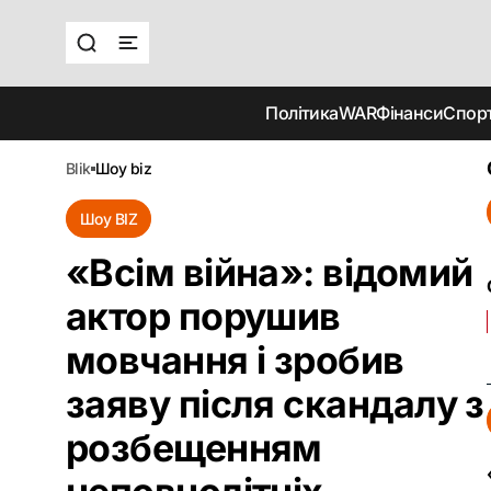
Політика
WAR
Фінанси
Спор
blik
шоу biz
Шоу BIZ
«Всім війна»: відомий
актор порушив
мовчання і зробив
заяву після скандалу з
розбещенням