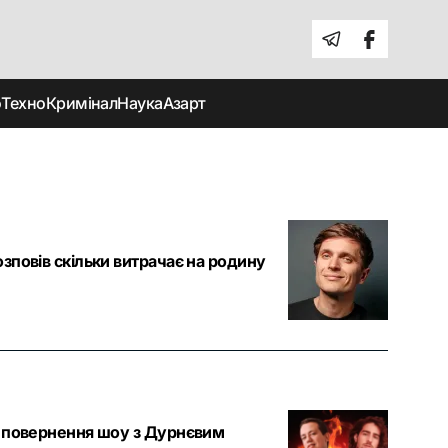
о
Техно
Кримінал
Наука
Азарт
зповів скільки витрачає на родину
ні повернення шоу з Дурнєвим