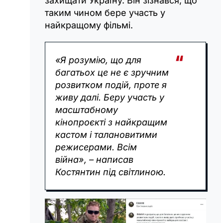
захищати Україну. Він зізнався, що
таким чином бере участь у
найкращому фільмі.
«Я розумію, що для
багатьох це не є зручним
розвитком подій, проте я
живу далі. Беру участь у
масштабному
кінопроєкті з найкращим
кастом і талановитими
режисерами. Всім
війна», – написав
Костянтин під світлиною.