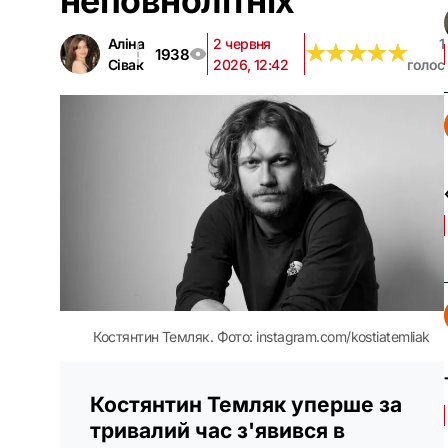
неповнолітніх
Аліна
2 червня
1
★
★
★
★
★
★
★
★
★
★
1938
Сівак
2026, 12:42
голос
Костянтин Темляк. Фото: instagram.com/kostiatemliak
Костянтин Темляк уперше за
тривалий час з'явився в