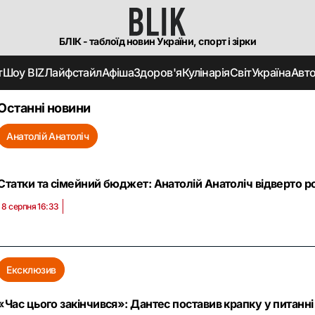
БЛІК - таблоїд новин України, спорт і зірки
т
Шоу BIZ
Лайфстайл
Афіша
Здоров'я
Кулінарія
Світ
Україна
Авт
Останні новини
Анатолій Анатоліч
Статки та сімейний бюджет: Анатолій Анатоліч відверто ро
8 серпня 16:33
Ексклюзив
«Час цього закінчився»: Дантес поставив крапку у питан