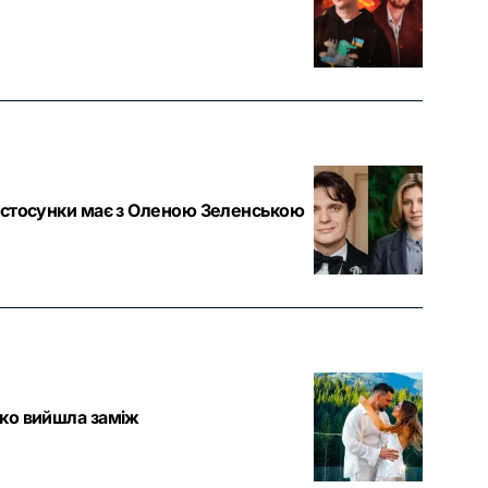
і стосунки має з Оленою Зеленською
нко вийшла заміж