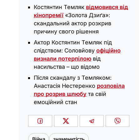
Костянтин Темляк
відмовився від
кінопремії
«Золота Дзиґа»:
скандальний актор розкрив
причину свого рішення
Актор Костянтин Темляк під
слідством: Соловйову
офіційно
визнали потерпілою
від
насильства – що відомо
Після скандалу з Темляком:
Анастасія Нестеренко
розповіла
про розрив шлюбу
та свій
емоційний стан
Війна
знаменитість