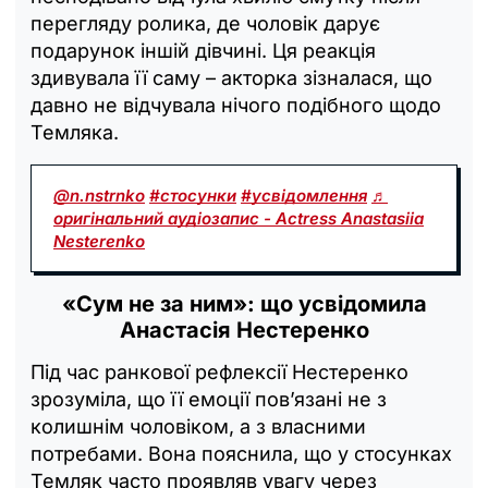
перегляду ролика, де чоловік дарує
подарунок іншій дівчині. Ця реакція
здивувала її саму – акторка зізналася, що
давно не відчувала нічого подібного щодо
Темляка.
@n.nstrnko
#стосунки
#усвідомлення
♬
оригінальний аудіозапис - Actress Anastasiia
Nesterenko
«Сум не за ним»: що усвідомила
Анастасія Нестеренко
Під час ранкової рефлексії Нестеренко
зрозуміла, що її емоції пов’язані не з
колишнім чоловіком, а з власними
потребами. Вона пояснила, що у стосунках
Темляк часто проявляв увагу через