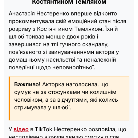
Костянтином Темляком
Анастасія Нестеренко вперше відкрито
прокоментувала свій емоційний стан після
розриву з Костянтином Темляком. Їхній
шлюб тривав менше двох років і
завершився на тлі гучного скандалу,
пов’язаного зі звинуваченнями актора у
домашньому насильстві та неналежній
поведінці щодо неповнолітньої.
Важливо!
Акторка наголосила, що
сумує не за стосунками чи колишнім
чоловіком, а за відчуттями, які колись
отримувала у шлюбі.
У
відео
в TikTok Нестеренко розповіла, що
несподівано відчула хвилю смутку після