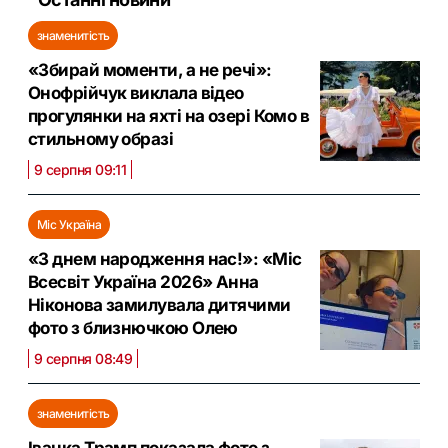
знаменитість
«Збирай моменти, а не речі»:
Онофрійчук виклала відео
прогулянки на яхті на озері Комо в
стильному образі
9 серпня 09:11
Міс Україна
«З днем народження нас!»: «Міс
Всесвіт Україна 2026» Анна
Ніконова замилувала дитячими
фото з близнючкою Олею
9 серпня 08:49
знаменитість
Іванка Трамп показала фото з