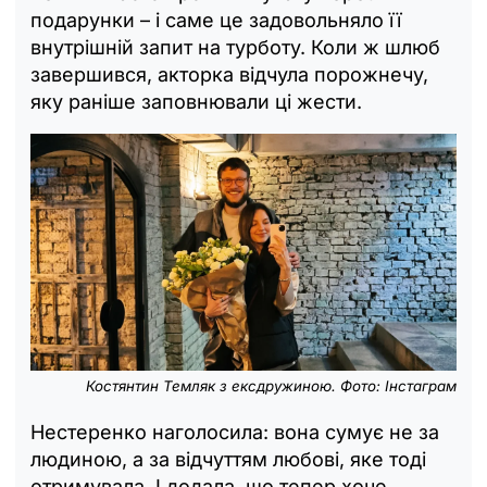
подарунки – і саме це задовольняло її
внутрішній запит на турботу. Коли ж шлюб
завершився, акторка відчула порожнечу,
яку раніше заповнювали ці жести.
Костянтин Темляк з ексдружиною. Фото: Інстаграм
Нестеренко наголосила: вона сумує не за
людиною, а за відчуттям любові, яке тоді
отримувала. І додала, що тепер хоче