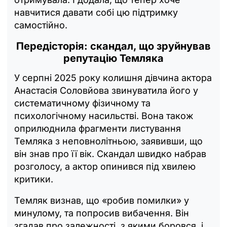
навчитися давати собі цю підтримку
самостійно.
Передісторія: скандал, що зруйнував
репутацію Темляка
У серпні 2025 року колишня дівчина актора
Анастасія Соловйова звинуватила його у
систематичному фізичному та
психологічному насильстві. Вона також
оприлюднила фрагменти листування
Темляка з неповнолітньою, заявивши, що
він знав про її вік. Скандал швидко набрав
розголосу, а актор опинився під хвилею
критики.
Темляк визнав, що «робив помилки» у
минулому, та попросив вибачення. Він
згадав про залежності, з якими боровся, і