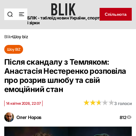
Спільнота
БЛІК - таблоїд новин України, спорт
і зірки
blik
шоу biz
Шоу BIZ
Після скандалу з Темляком:
Анастасія Нестеренко розповіла
про розрив шлюбу та свій
емоційний стан
★
★
★
★
★
★
★
★
★
★
3 голоси
14 квітня 2026, 22:07
Олег Норов
812