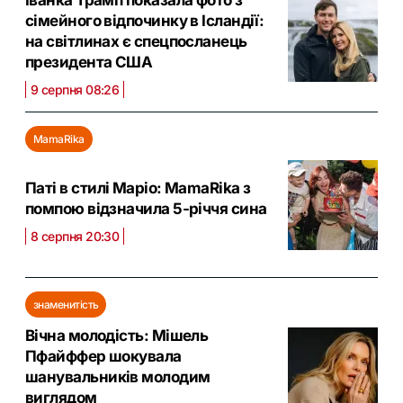
сімейного відпочинку в Ісландії:
на світлинах є спецпосланець
президента США
9 серпня 08:26
MamaRika
Паті в стилі Маріо: MamaRika з
помпою відзначила 5-річчя сина
8 серпня 20:30
знаменитість
Вічна молодість: Мішель
Пфайффер шокувала
шанувальників молодим
виглядом