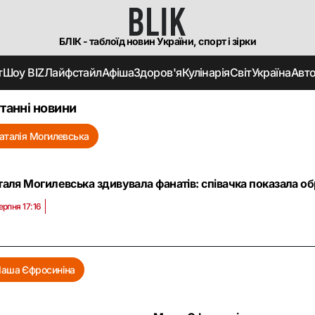
БЛІК - таблоїд новин України, спорт і зірки
т
Шоу BIZ
Лайфстайл
Афіша
Здоров'я
Кулінарія
Світ
Україна
Авт
танні новини
аталія Могилевська
таля Могилевська здивувала фанатів: співачка показала об
ерпня 17:16
аша Єфросиніна