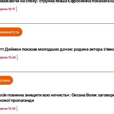
зважаючи на спеку: струнка Маша Єфросиніна показала на
ерпня 16:17
наменитість
тт Деймон показав молодших дочок: родина актора з’явил
ерпня 15:44
осіяни
осія повинна знищити всю нечисть»: Оксана Вояж заговор
рожої пропаганди
ерпня 15:24