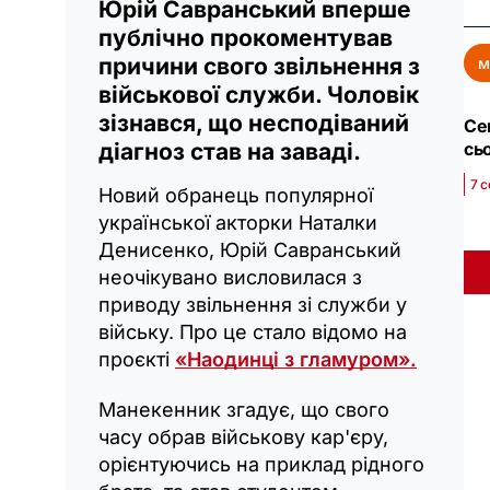
Юрій Савранський вперше
публічно прокоментував
причини свого звільнення з
м
військової служби. Чоловік
зізнався, що несподіваний
Се
сь
діагноз став на заваді.
7 с
Новий обранець популярної
української акторки Наталки
Денисенко, Юрій Савранський
неочікувано висловилася з
приводу звільнення зі служби у
війську. Про це стало відомо на
проєкті
«Наодинці з гламуром».
Манекенник згадує, що свого
часу обрав військову кар'єру,
орієнтуючись на приклад рідного