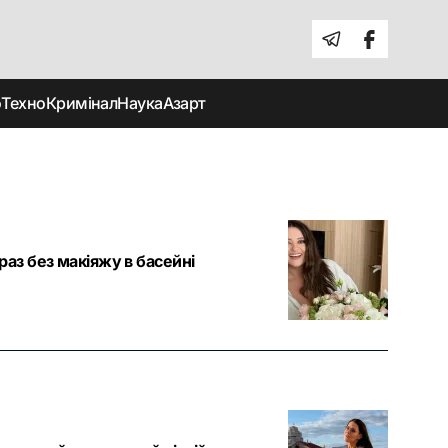
о
Техно
Кримінал
Наука
Азарт
раз без макіяжу в басейні