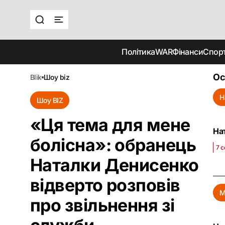
Політика
WAR
Фінанси
Спор
Ос
blik
шоу biz
Н
Шоу BIZ
«Ця тема для мене
На
болісна»: обранець
7 с
Наталки Денисенко
відверто розповів
М
про звільнення зі