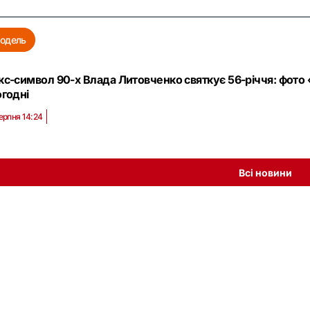
одель
кс-символ 90-х Влада Литовченко святкує 56-річчя: фото «
огодні
ерпня 14:24
Всі новини