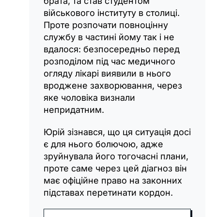
брата, та став студентом
військового інституту в столиці.
Проте розпочати повноцінну
службу в частині йому так і не
вдалося: безпосередньо перед
розподілом під час медичного
огляду лікарі виявили в нього
вроджене захворювання, через
яке чоловіка визнали
непридатним.
Юрій зізнався, що ця ситуація досі
є для нього болючою, адже
зруйнувала його тогочасні плани,
проте саме через цей діагноз він
має офіційне право на законних
підставах перетинати кордон.