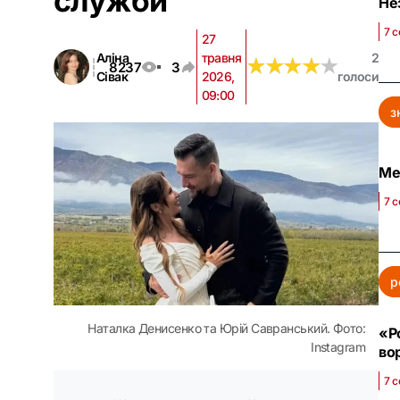
служби
Не
7 с
27
Аліна
травня
2
★
★
★
★
★
★
★
★
★
★
8237
3
Сівак
2026,
голоси
09:00
з
Ме
7 с
р
Наталка Денисенко та Юрій Савранський. Фото:
«Р
Instagram
во
7 с