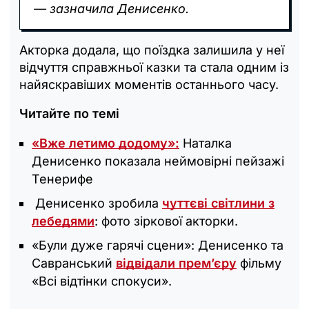
— зазначила Денисенко.
Акторка додала, що поїздка залишила у неї
відчуття справжньої казки та стала одним із
найяскравіших моментів останнього часу.
Читайте по темі
«Вже летимо додому»:
Наталка
Денисенко показала неймовірні пейзажі
Тенерифе
Денисенко зробила
чуттєві світлини з
лебедями
: фото зіркової акторки.
«Були дуже гарячі сцени»: Денисенко та
Савранський
відвідали премʼєру
фільму
«Всі відтінки спокуси».