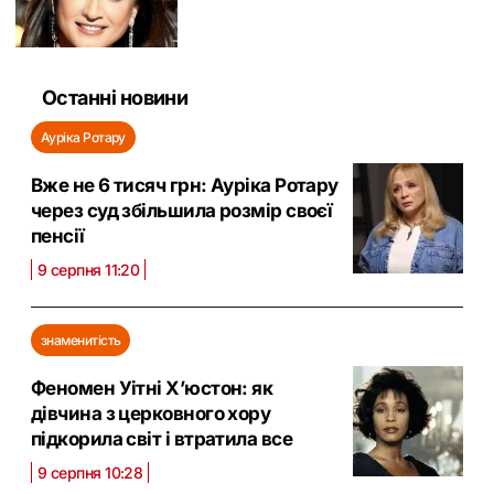
Останні новини
Ауріка Ротару
Вже не 6 тисяч грн: Ауріка Ротару
через суд збільшила розмір своєї
пенсії
9 серпня 11:20
знаменитість
Феномен Уітні Х’юстон: як
дівчина з церковного хору
підкорила світ і втратила все
9 серпня 10:28