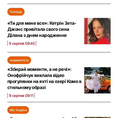
Голлівуд
«Ти для мене все»: Кетрін Зета-
Джонс привітала свого сина
Ділана з днем народження
9 серпня 09:45
знаменитість
«Збирай моменти, а не речі»:
Онофрійчук виклала відео
прогулянки на яхті на озері Комо в
стильному образі
9 серпня 09:11
Міс Україна