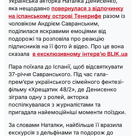
Українська акторка Наталка Денисенко,
яка нещодавно
повернулася з відпочинку
на іспанському острові Тенерифе
разом із
чоловіком Андрієм Савранським,
поділилася яскравими емоціями від
подорожі та розповіла про реакцію
підписників на її фото й відео. Про це вона
сказала
в ексклюзивному інтерв’ю BLIK.ua
Пара поїхала до Іспанії, щоб відсвяткувати
37-річчя Савранського. Під час гала-
прем’єри українського сімейного фентезі-
фільму «Хрещатик 48/2», де Денисенко
зіграла одну з ролей, акторка
поспілкувалася з журналістами та
пригадала найемоційніші моменти поїздки.
За словами Наталки, найбільше її вразила
екскурсія з дельфінами та подорож до