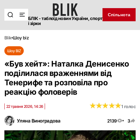
Спільнота
БЛІК - таблоїд новин України, спорт
і зірки
blik
шоу biz
Шоу BIZ
«Був хейт»: Наталка Денисенко
поділилася враженнями від
Тенерифе та розповіла про
реакцію фоловерів
★
★
★
★
★
★
★
★
★
★
1 голос
22 травня 2026, 14:26
Уляна Виноградова
2139
3