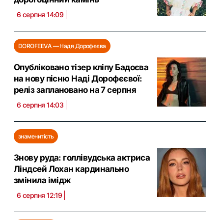
6 серпня 14:09
DOROFEEVA — Надя Дорофєєва
Опубліковано тізер кліпу Бадоєва
на нову пісню Наді Дорофєєвої:
реліз заплановано на 7 серпня
6 серпня 14:03
знаменитість
Знову руда: голлівудська актриса
Ліндсей Лохан кардинально
змінила імідж
6 серпня 12:19