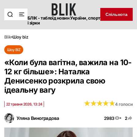
Спільнота
БЛІК - таблоїд новин України, спорт
і зірки
blik
шоу biz
Шоу BIZ
«Коли була вагітна, важила на 10-
12 кг більше»: Наталка
Денисенко розкрила свою
ідеальну вагу
★
★
★
★
★
★
★
★
★
★
4 голоси
22 травня 2026, 13:24
Уляна Виноградова
2983
2