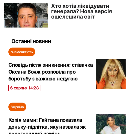
Останні новини
знаменитість
Сповідь після зникнення: співачка
Оксана Вояж розповіла про
боротьбу з важкою недугою
6 серпня 14:28
Україна
Копія мами: Гайтана показала
доньку-підлітка, яку назвала як
дорогоцінний камінь