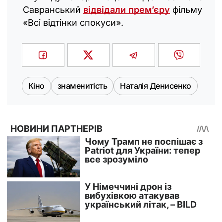
Савранський
відвідали премʼєру
фільму
«Всі відтінки спокуси».
Кіно
знаменитість
Наталія Денисенко