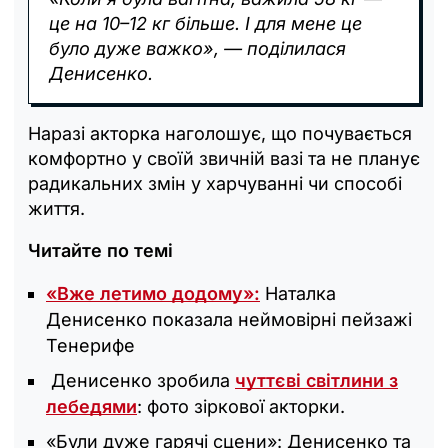
це на 10–12 кг більше. І для мене це
було дуже важко», — поділилася
Денисенко.
Наразі акторка наголошує, що почувається
комфортно у своїй звичній вазі та не планує
радикальних змін у харчуванні чи способі
життя.
Читайте по темі
«Вже летимо додому»:
Наталка
Денисенко показала неймовірні пейзажі
Тенерифе
Денисенко зробила
чуттєві світлини з
лебедями
: фото зіркової акторки.
«Були дуже гарячі сцени»: Денисенко та