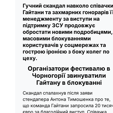
Гучний скандал навколо співачк
Гайтани та захмарних гонорарів ї
менеджменту за виступи на
підтримку ЗСУ продовжує
обростати новими подробицями,
масовими блокуваннями
користувачів у соцмережах та
гострою іронією з боку колег по
цеху.
Організатори фестивалю в
Чорногорії звинуватили
Гайтану в блокуванні
Скандал спалахнув після заяви
стендапера Антона Тимошенка про те,
що команда Гайтани запросила 20 тися
євро за благодійний виступ. Співачка