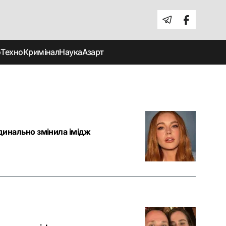
о
Техно
Кримінал
Наука
Азарт
рдинально змінила імідж