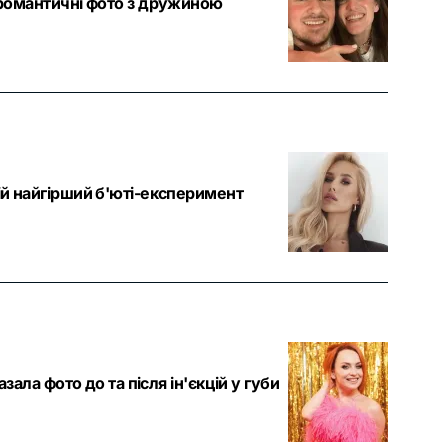
 романтичні фото з дружиною
ій найгірший б'юті-експеримент
зала фото до та після ін'єкцій у губи