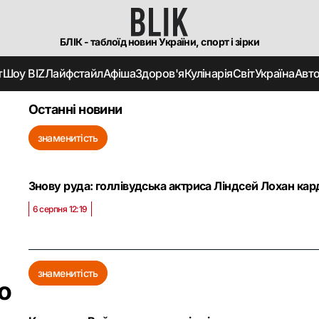
БЛІК - таблоїд новин України, спорт і зірки
т
Шоу BIZ
Лайфстайл
Афіша
Здоров'я
Кулінарія
Світ
Україна
Авт
Останні новини
знаменитість
Знову руда: голлівудська актриса Ліндсей Лохан ка
6 серпня 12:19
знаменитість
о