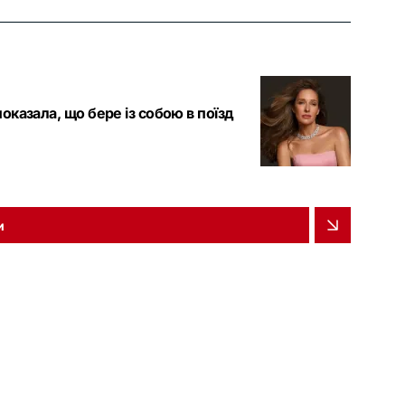
казала, що бере із собою в поїзд
и