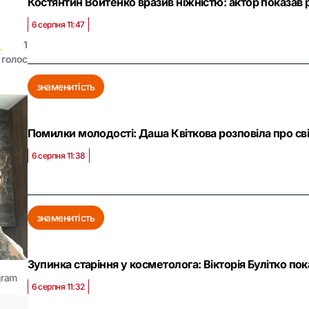
Костянтин Войтенко вразив ніжністю: актор показав
6 серпня 11:47
1
★
★
голос
знаменитість
Помилки молодості: Даша Квіткова розповіла про св
6 серпня 11:38
знаменитість
Зупинка старіння у косметолога: Вікторія Булітко пока
gram
6 серпня 11:32