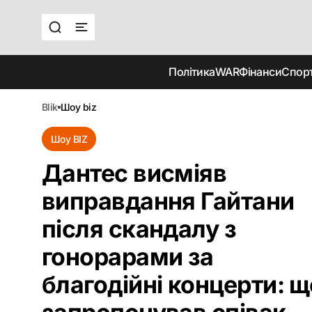
Політика
WAR
Фінанси
Спор
blik
шоу biz
Шоу BIZ
Дантес висміяв
виправдання Гайтани
після скандалу з
гонорарами за
благодійні концерти: щ