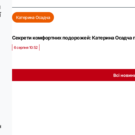
и
ї
Катерина Осадча
Секрети комфортних подорожей: Катерина Осадча по
6 серпня 10:52
Всі новин
ч