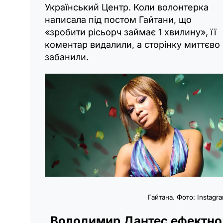
Український Центр. Коли волонтерка
написала під постом Гайтани, що
«зробити рісьорч займає 1 хвилину», її
коментар видалили, а сторінку миттєво
забанили.
Гайтана. Фото: Instagr
Володимир Дантес ефектно