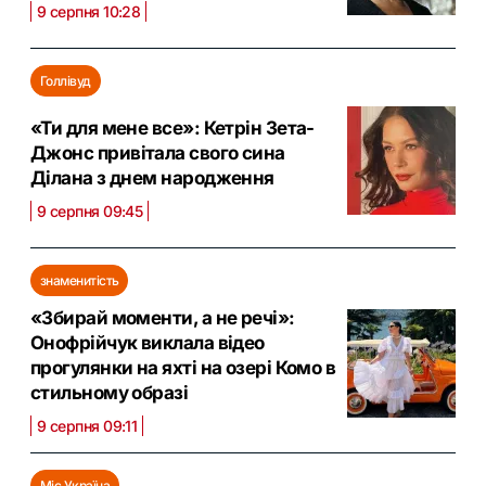
9 серпня 10:28
Голлівуд
«Ти для мене все»: Кетрін Зета-
Джонс привітала свого сина
Ділана з днем народження
9 серпня 09:45
знаменитість
«Збирай моменти, а не речі»:
Онофрійчук виклала відео
прогулянки на яхті на озері Комо в
стильному образі
9 серпня 09:11
Міс Україна