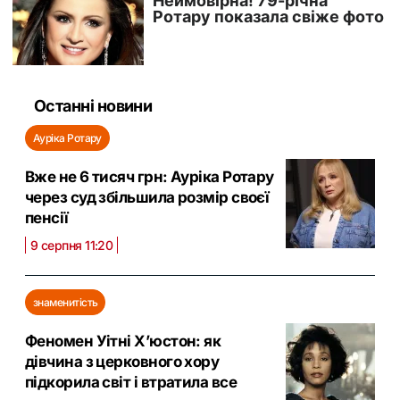
Останні новини
Ауріка Ротару
Вже не 6 тисяч грн: Ауріка Ротару
через суд збільшила розмір своєї
пенсії
9 серпня 11:20
знаменитість
Феномен Уітні Х’юстон: як
дівчина з церковного хору
підкорила світ і втратила все