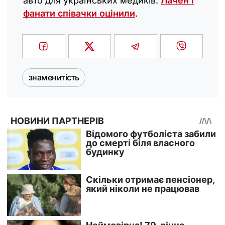
авто для українських медиків:
Лачен і
фанати співачки оцінили
.
знаменитість