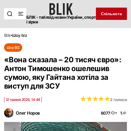
Спільнота
БЛІК - таблоїд новин України, спорт
і зірки
blik
шоу biz
Шоу BIZ
«Вона сказала – 20 тисяч євро»:
Антон Тимошенко ошелешив
сумою, яку Гайтана хотіла за
виступ для ЗСУ
★
★
★
★
★
★
★
★
★
★
2 голоси
12 травня 2026, 14:48
Олег Норов
6077
1