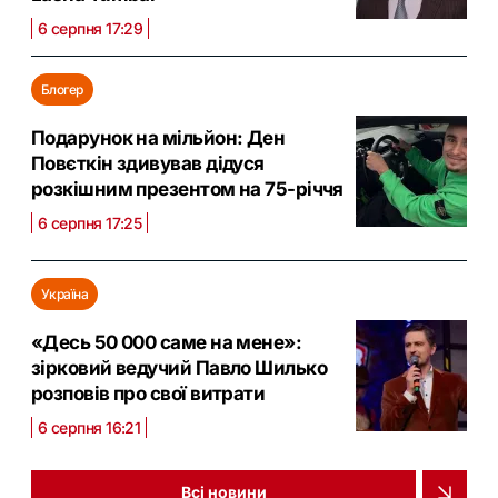
6 серпня 17:29
Блогер
Подарунок на мільйон: Ден
Повєткін здивував дідуся
розкішним презентом на 75-річчя
6 серпня 17:25
Україна
«Десь 50 000 саме на мене»:
зірковий ведучий Павло Шилько
розповів про свої витрати
6 серпня 16:21
Всі новини