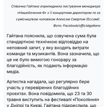
Співачка Гайтана оприлюднила листування менеджера
«Нашебачення-6» з її концертним директором та за
сумісництвом чоловіком Алексом Смартом (Ессамі).
Фото: Facebook/officialgaitana
Гайтана пояснила, що озвучена сума була
стандартною технічною відповіддю на
неповний запит, у яку входять витрати
команди та музикантів. Вона зазначила, що
це не було вимогою гонорару за
благодійність, як подають інформацію
медіа.
Артистка нагадала, що регулярно бере
участь у перевірених благодійних
проєктах. Вона повідомила, що 23 та 30
травня виступить на фестивалі «Покоління»
у Дніпрі та Києві. Гайтана підкреслила, що