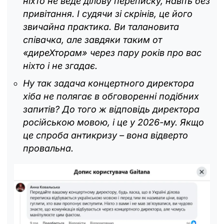
ніхто не веде ділову переписку, навіть без
привітання. І судячи зі скрінів, це його
звичайна практика. Ви талановита
співачка, але завдяки таким от
«диреХторам» через пару років про вас
ніхто і не згадає.
Ну так задача концертного директора
хіба не полягає в обговоренні подібних
запитів? До того ж відповідь директора
російською мовою, і це у 2026-му. Якщо
це спроба антикризу – вона відверто
провальна.