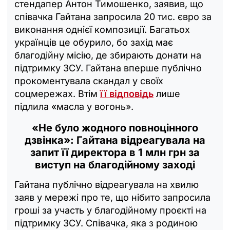
стендапер Антон Тимошенко, заявив, що
співачка Гайтана запросила 20 тис. євро за
виконання однієї композиції. Багатьох
українців це обурило, бо захід має
благодійну місію, де збирають донати на
підтримку ЗСУ. Гайтана вперше публічно
прокоментувала скандал у своїх
соцмережах. Втім
її відповідь
лише
підлила «масла у вогонь».
«Не було жодного повноцінного
дзвінка»: Гайтана відреагувала на
запит її директора в 1 млн грн за
виступ на благодійному заході
Гайтана публічно відреагувала на хвилю
заяв у мережі про те, що нібито запросила
гроші за участь у благодійному проєкті на
підтримку ЗСУ. Співачка, яка з родиною