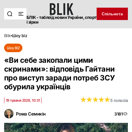
Спільнота
БЛІК - таблоїд новин України, спорт
і зірки
blik
шоу biz
Шоу BIZ
«Ви себе закопали цими
скринами»: відповідь Гайтани
про виступ заради потреб ЗСУ
обурила українців
★
★
★
★
★
★
★
★
★
★
5 голосів
19 травня 2026, 10:31
Рома Семикін
3181