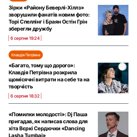
Зірки «Району Беверлі-Хіллз»
зворушили фанатів новим фото:
Торі Спеллінг і Браян Остін Грін
зберегли дружбу
6 серпня 19:24
Клавдія Петрівна
«Багато, тому що дорого»:
Клавдія Петрівна розкрила
щомісячні витрати на себе та на
творчість
6 серпня 18:32
«Помилки молодості»: Dj Паша
пригадав, як написав слова для
хіта Вєркі Сердючки «Dancing
Lasha Tumbai»