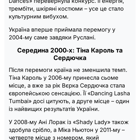
Dances» перевернула конкурс. Її енергія,
трембіти, шкіряні костюми – усе це стало
культурним вибухом.
Україна вперше приймала перемогу у
2004‑му саме завдяки Руслані.
Середина 2000‑х: Тіна Кароль та
Сердючка
Після перемоги країна не зменшила темп.
Тіна Кароль у 2006‑му принесла сьоме
місце, а вже за рік Вєрка Сердючка стала
європейською сенсацією. Її «Dancing Lasha
Tumbai» досі цитують, а друге місце – один
із найвищих результатів України.
У 2008‑му Ані Лорак із «Shady Lady» також
здобула срібло, а Міка Ньютон у 2011‑му –
четверте місце з номером, який