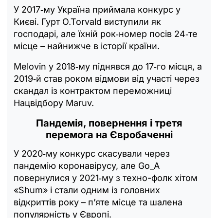
У 2017‑му Україна приймала конкурс у
Києві. Гурт O.Torvald виступили як
господарі, але їхній рок‑номер посів 24‑те
місце – найнижче в історії країни.
Melovin у 2018‑му піднявся до 17‑го місця, а
2019‑й став роком відмови від участі через
скандал із контрактом переможниці
Нацвідбору Maruv.
Пандемія, повернення і третя
перемога на Євробаченні
У 2020‑му конкурс скасували через
пандемію коронавірусу, але Go_A
повернулися у 2021‑му з техно-фолк хітом
«Shum» і стали одним із головних
відкриттів року – п’яте місце та шалена
популярність у Європі.