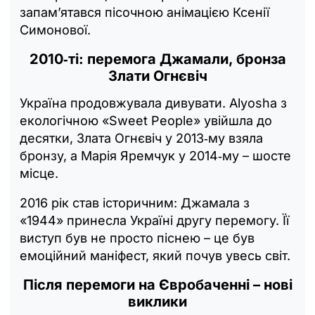
запам’ятався пісочною анімацією Ксенії
Симонової.
2010‑ті: перемога Джамали, бронза
Злати Огнєвіч
Україна продовжувала дивувати. Alyosha з
екологічною «Sweet People» увійшла до
десятки, Злата Огнєвіч у 2013‑му взяла
бронзу, а Марія Яремчук у 2014‑му – шосте
місце.
2016 рік став історичним: Джамала з
«1944» принесла Україні другу перемогу. Її
виступ був не просто піснею – це був
емоційний маніфест, який почув увесь світ.
Після перемоги на Євробаченні – нові
виклики