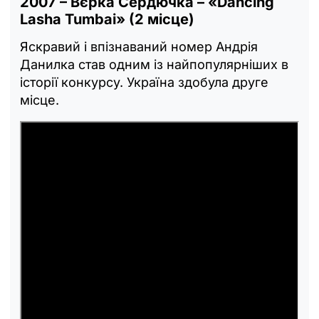
2007 – Вєрка Сердючка – «Dancing
Lasha Tumbai» (2 місце)
Яскравий і впізнаваний номер Андрія
Данилка став одним із найпопулярніших в
історії конкурсу. Україна здобула друге
місце.