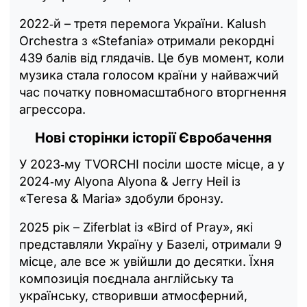
2022‑й – третя перемога України. Kalush
Orchestra з «Stefania» отримали рекордні
439 балів від глядачів. Це був момент, коли
музика стала голосом країни у найважчий
час початку повномасштабного вторгнення
агрессора.
Нові сторінки історії Євробачення
У 2023‑му TVORCHI посіли шосте місце, а у
2024‑му Alyona Alyona & Jerry Heil із
«Teresa & Maria» здобули бронзу.
2025 рік – Ziferblat із «Bird of Pray», які
представляли Україну у Базелі, отримали 9
місце, але все ж увійшли до десятки. Їхня
композиція поєднала англійську та
українську, створивши атмосферний,