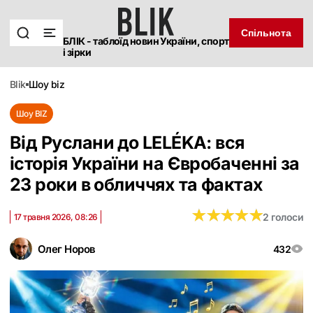
Спільнота
БЛІК - таблоїд новин України, спорт
і зірки
blik
шоу biz
Шоу BIZ
Від Руслани до LELÉKA: вся
історія України на Євробаченні за
23 роки в обличчях та фактах
★
★
★
★
★
★
★
★
★
★
2 голоси
17 травня 2026, 08:26
Олег Норов
432