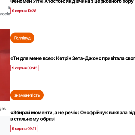
Феномен Уітні Х’юстон: як дівчина з церковного хору п
5
9 серпня 10:28
лосів
Голлівуд
«Ти для мене все»: Кетрін Зета-Джонс привітала сво
9 серпня 09:45
знаменитість
ges
«Збирай моменти, а не речі»: Онофрійчук виклала від
в стильному образі
9 серпня 09:11