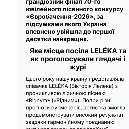
грандіозний фінал 70-го
ювілейного пісенного конкурсу
«Євробачення-2026», за
підсумками якого Україна
впевнено увійшла до першої
десятки найкращих.
Яке місце посіла LELÉKA та
як проголосували глядачі і
журі
Цього року нашу країну представляла
співачка LELÉKA (Вікторія Лелека) з
проникливою ліричною піснею
«Ridnym» («Рідним»). Попри різні
прогнози букмекерів, артистка змогла
продемонструвати високий результат
завдяки гармонійному поєднанню