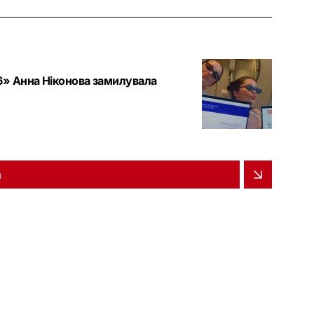
6» Анна Ніконова замилувала
и