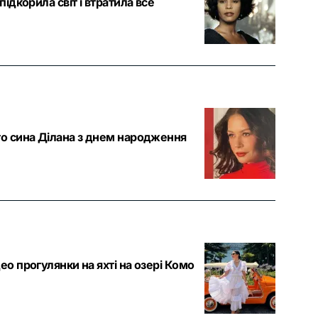
ідкорила світ і втратила все
го сина Ділана з днем народження
ео прогулянки на яхті на озері Комо