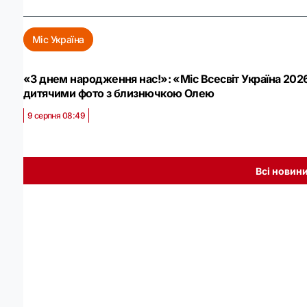
Міс Україна
«З днем народження нас!»: «Міс Всесвіт Україна 202
дитячими фото з близнючкою Олею
9 серпня 08:49
Всі новин