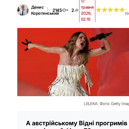
17
Денис
травня
★
★
★
★
★
★
★
★
★
★
2145
2
Коротинський
2026,
го
02:15
LELEKA. Фото: Getty Ima
А австрійському Відні прогримів