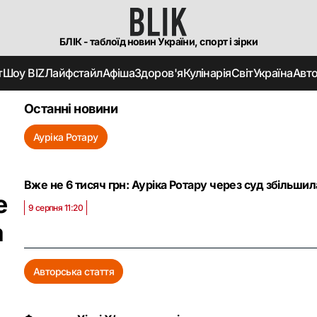
БЛІК - таблоїд новин України, спорт і зірки
т
Шоу BIZ
Лайфстайл
Афіша
Здоров'я
Кулінарія
Світ
Україна
Авт
Останні новини
Ауріка Ротару
Вже не 6 тисяч грн: Ауріка Ротару через суд збільшила
е
9 серпня 11:20
а
Авторська стаття