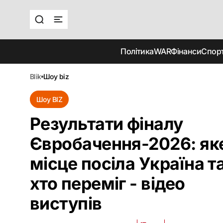
Політика
WAR
Фінанси
Спор
blik
шоу biz
Шоу BIZ
Результати фіналу
Євробачення-2026: як
місце посіла Україна т
хто переміг - відео
виступів