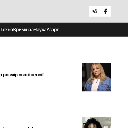
о
Техно
Кримінал
Наука
Азарт
 розмір своєї пенсії