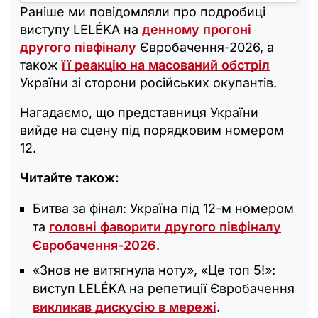
Раніше ми повідомляли про подробиці
виступу LELÉKA на
денному прогоні
другого півфіналу
Євробачення-2026, а
також
її реакцію на масований обстріл
України зі сторони російських окупантів.
Нагадаємо, що представниця України
вийде на сцену під порядковим номером
12.
Читайте також:
Битва за фінал: Україна під 12-м номером
та
головні фаворити другого півфіналу
Євробачення-2026
.
«Знов не витягнула ноту», «Це топ 5!»:
виступ LELÉKA на репетиції Євробачення
викликав дискусію в мережі
.