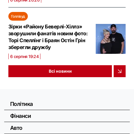
Голлівуд
Зірки «Району Беверлі-Хіллз»
зворушили фанатів новим фото:
Торі Спеллінг і Браян Остін Грін
зберегли дружбу
6 серпня 19:24
Всі новини
Політика
Фінанси
Авто