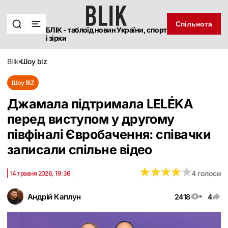
Спільнота
БЛІК - таблоїд новин України, спорт
і зірки
blik
шоу biz
Шоу BIZ
Джамала підтримала LELÉKA
перед виступом у другому
півфіналі Євробачення: співачки
записали спільне відео
★
★
★
★
★
★
★
★
★
★
4 голоси
14 травня 2026, 19:36
Андрій Каплун
2418
4