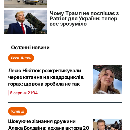
Останні новини
Леся Нікітюк
Лесю Нікітюк розкритикували
через катання на квадроциклі в
горах: що вона зробила не так
6 серпня 21:34
Голлівуд
Шокуюче зізнання дружини
Алека Болдвіна: кохана актора 20