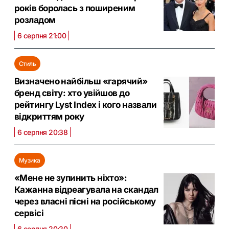
років боролась з поширеним
розладом
6 серпня 21:00
Стиль
Визначено найбільш «гарячий»
бренд світу: хто увійшов до
рейтингу Lyst Index і кого назвали
відкриттям року
6 серпня 20:38
Музика
«Мене не зупинить ніхто»:
Кажанна відреагувала на скандал
через власні пісні на російському
сервісі
6 серпня 20:20