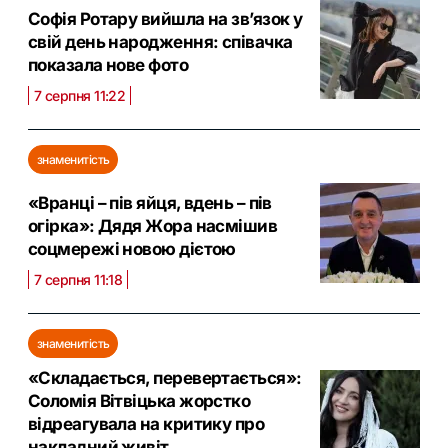
Софія Ротару вийшла на зв’язок у
свій день народження: співачка
показала нове фото
7 серпня 11:22
знаменитість
«Вранці – пів яйця, вдень – пів
огірка»: Дядя Жора насмішив
соцмережі новою дієтою
7 серпня 11:18
знаменитість
«Складається, перевертається»:
Соломія Вітвіцька жорстко
відреагувала на критику про
накладний живіт