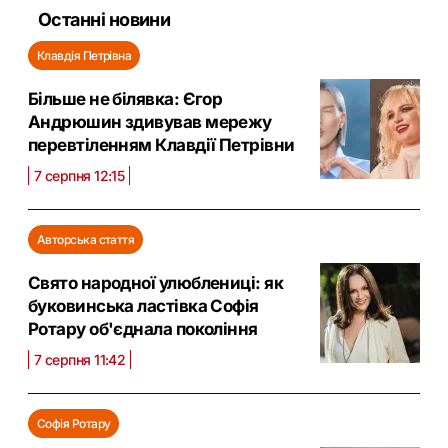
Останні новини
Клавдія Петрівна
Більше не білявка: Єгор
Андрюшин здивував мережу
перевтіленням Клавдії Петрівни
7 серпня 12:15
Авторська стаття
Свято народної улюблениці: як
буковинська ластівка Софія
Ротару об'єднала покоління
7 серпня 11:42
Софія Ротару