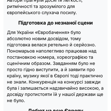
Автори прагнули досягти легкості,
ритмічності та зрозумілого для
європейського слухача посилу.
Підготовка до незнаної сцени
Для України «Євробачення» було
абсолютно новим досвідом, тому
підготовка велася ретельно й серйозно.
Пономарьов наполегливо працював над
постановкою номера, хореографією та
сценічним образом. Завданням було не
просто гідно виступити, а й заявити про
країну, музику якої в Європі тоді практично
не знали. Конкуренція на конкурсі завжди
була і залишається надзвичайно високою, а
досвіду протистояти їй у нашої держави ще
не було.
Дебют на всю Європу