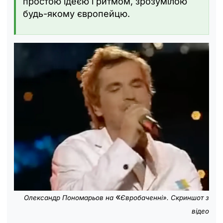
простою ідеєю і ритмом, зрозумілою
будь-якому європейцю.
«
Олександр Пономарьов на
Євробаченні». Скриншот з
відео