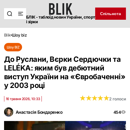
Спільнота
БЛІК - таблоїд новин України, спорт
і зірки
blik
шоу biz
Шоу BIZ
До Руслани, Вєрки Сердючки та
LELÉKA: яким був дебютний
виступ України на «Євробаченні»
у 2003 році
★
★
★
★
★
★
★
★
★
★
2 голоси
16 травня 2026, 10:33
Анастасія Бондаренко
454