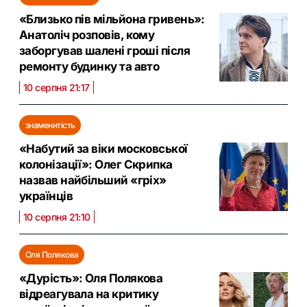
«Близько пів мільйона гривень»:
Анатоліч розповів, кому
заборгував шалені гроші після
ремонту будинку та авто
10 серпня 21:17
знаменитість
«Набутий за віки московської
колонізації»: Олег Скрипка
назвав найбільший «гріх»
українців
10 серпня 21:10
Оля Полякова
«Дурість»: Оля Полякова
відреагувала на критику