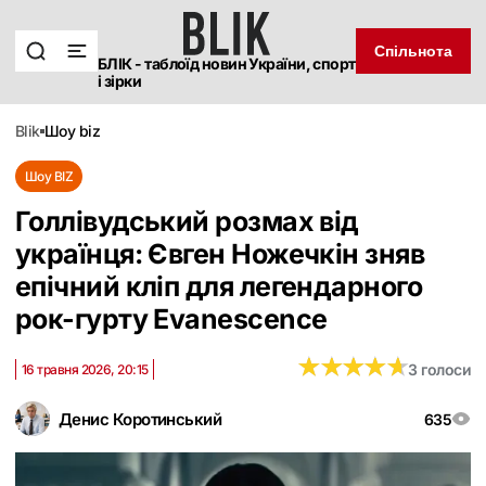
Спільнота
БЛІК - таблоїд новин України, спорт
і зірки
blik
шоу biz
Шоу BIZ
Голлівудський розмах від
українця: Євген Ножечкін зняв
епічний кліп для легендарного
рок-гурту Evanescence
★
★
★
★
★
★
★
★
★
★
3 голоси
16 травня 2026, 20:15
Денис Коротинський
635