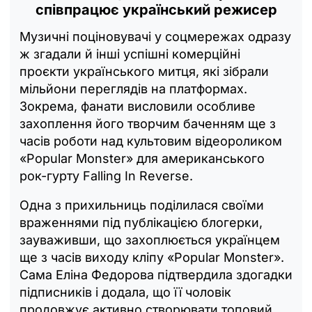
співпрацює український режисер
Музичні поціновувачі у соцмережах одразу
ж згадали й інші успішні комерційні
проєкти українського митця, які зібрали
мільйони переглядів на платформах.
Зокрема, фанати висловили особливе
захоплення його творчим баченням ще з
часів роботи над культовим відеороликом
«Popular Monster» для американського
рок-гурту Falling In Reverse.
Одна з прихильниць поділилася своїми
враженнями під публікацією блогерки,
зауваживши, що захоплюється українцем
ще з часів виходу кліпу «Popular Monster».
Сама Еліна Федорова підтвердила здогадки
підписників і додала, що її чоловік
продовжує активно створювати топовий