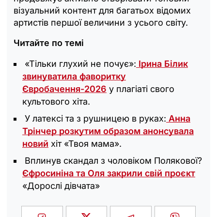
візуальний контент для багатьох відомих
артистів першої величини з усього світу.
Читайте по темі
«Тільки глухий не почує»:
Ірина Білик
звинуватила фаворитку
Євробачення-2026
у плагіаті свого
культового хіта.
У латексі та з рушницею в руках:
Анна
Трінчер розкутим образом анонсувала
новий
хіт «Твоя мама».
Вплинув скандал з чоловіком Полякової?
Єфросиніна та Оля закрили свій проєкт
«Дорослі дівчата»