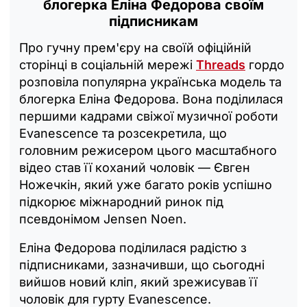
блогерка Еліна Федорова своїм
підписникам
Про гучну прем'єру на своїй офіційній
сторінці в соціальній мережі
Threads
гордо
розповіла популярна українська модель та
блогерка Еліна Федорова. Вона поділилася
першими кадрами свіжої музичної роботи
Evanescence та розсекретила, що
головним режисером цього масштабного
відео став її коханий чоловік — Євген
Ножечкін, який уже багато років успішно
підкорює міжнародний ринок під
псевдонімом Jensen Noen.
Еліна Федорова поділилася радістю з
підписниками, зазначивши, що сьогодні
вийшов новий кліп, який зрежисував її
чоловік для гурту Evanescence.