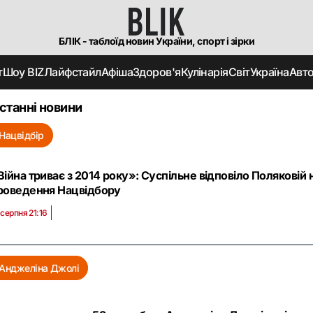
БЛІК - таблоїд новин України, спорт і зірки
т
Шоу BIZ
Лайфстайл
Афіша
Здоров'я
Кулінарія
Світ
Україна
Авт
станні новини
Нацвідбір
Війна триває з 2014 року»: Суспільне відповіло Поляковій 
роведення Нацвідбору
 серпня 21:16
Анджеліна Джолі