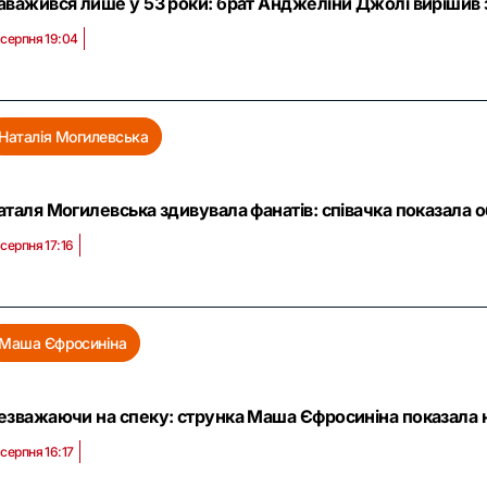
аважився лише у 53 роки: брат Анджеліни Джолі вирішив 
 серпня 19:04
Наталія Могилевська
аталя Могилевська здивувала фанатів: співачка показала о
 серпня 17:16
Маша Єфросиніна
езважаючи на спеку: струнка Маша Єфросиніна показала н
 серпня 16:17