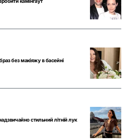
зробити камінгаут
браз без макіяжу в басейні
адзвичайно стильний літній лук