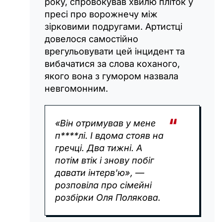
року, спровокував хвилю пліток у
пресі про ворожнечу між
зірковими подругами. Артистці
довелося самостійно
врегульовувати цей інцидент та
вибачатися за слова коханого,
якого вона з гумором назвала
невгомонним.
«Він отримував у мене
п****лі. І вдома стояв на
гречці. Два тижні. А
потім втік і знову побіг
давати інтерв'ю», —
розповіла про сімейні
розбірки Оля Полякова.