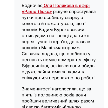
Водночас
Оля Полякова в ефірі
«Радіо Люкс»
рішуче спростувала
чутки про особисту сварку з
колегою й пожартувала, що її
чоловік Вадим Буряковський
стояв удома на гречці два тижні
через гучне інтерв'ю, де назвав
чоловіка Маші «мажором».
Співачка додала, що особисто у
неї навіть немає номера телефону
Єфросиніної, оскільки вони обидві
є дуже зайнятими жінками та
спілкуються переважно по роботі.
Знаменитості наголосили, що за
п'ять із половиною років вони
пройшли величезний шлях разом
зі своєю багатомільйонною