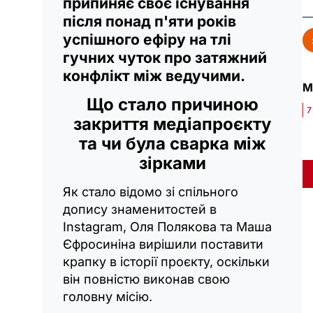
припиняє своє існування
після понад п'яти років
успішного ефіру на тлі
гучних чуток про затяжний
конфлікт між ведучими.
М
Що стало причиною
7
закриття медіапроєкту
та чи була сварка між
зірками
Як стало відомо зі спільного
допису знаменитостей в
Instagram, Оля Полякова та Маша
Єфросиніна вирішили поставити
крапку в історії проєкту, оскільки
він повністю виконав свою
головну місію.