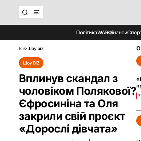
Політика
WAR
Фінанси
Спор
О
blik
шоу biz
Шоу BIZ
Вплинув скандал з
«
п
чоловіком Полякової?
7
Єфросиніна та Оля
закрили свій проєкт
«Дорослі дівчата»