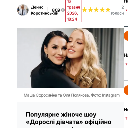
Н
16
Денис
травня
2
★
★
★
★
★
★
★
★
★
★
809
7
Коротинський
2026,
голоси
18:24
Н
7
Маша Єфросиніна та Оля Полякова. Фото: Instagram
Н
Популярне жіноче шоу
7
«Дорослі дівчата» офіційно