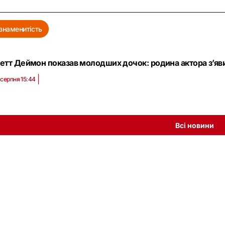
знаменитість
етт Деймон показав молодших дочок: родина актора з’яви
 серпня 15:44
Всі новини