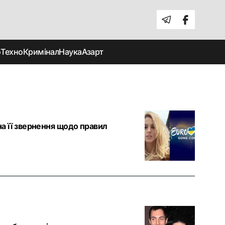
о
Техно
Кримінал
Наука
Азарт
на її звернення щодо правил