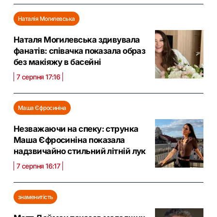
Наталія Могилевська
Наталя Могилевська здивувала
фанатів: співачка показала образ
без макіяжу в басейні
7 серпня 17:16
Маша Єфросиніна
Незважаючи на спеку: струнка
Маша Єфросиніна показала
надзвичайно стильний літній лук
7 серпня 16:17
знаменитість