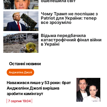
Останні новини
Анджеліна Джолі
Наважився лише у 53 роки: брат
Анджеліни Джолі вирішив
зробити камінгаут
7 серпня 19:04