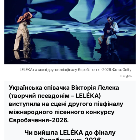
LELÉKA на сцені другого півфіналу Євробачення-2026. Фото: Getty
Images
Українська співачка Вікторія Лелека
(творчий псевдонім – LELÉKA)
виступила на сцені другого півфіналу
міжнародного пісенного конкурсу
Євробачення-2026.
Чи вийшла LELÉKA до фіналу
Євробачення-2026