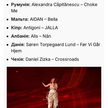
Румунія:
Alexandra Căpitănescu – Choke
Me
Мальта:
AIDAN – Bella
Кіпр:
Antigoni – JALLA
Албанія:
Alis – Nân
Данія:
Søren Torpegaard Lund – Før Vi Går
Hjem
Чехія:
Daniel Zizka – Crossroads