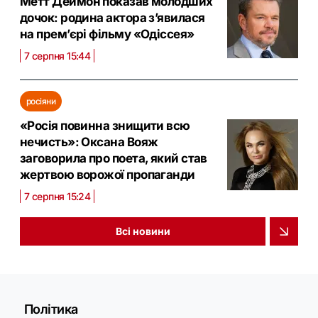
Метт Деймон показав молодших
дочок: родина актора з’явилася
на прем’єрі фільму «Одіссея»
7 серпня 15:44
росіяни
«Росія повинна знищити всю
нечисть»: Оксана Вояж
заговорила про поета, який став
жертвою ворожої пропаганди
7 серпня 15:24
Всі новини
Політика