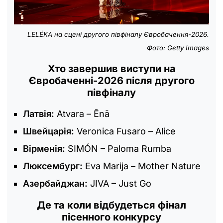
LELÉKA на сцені другого півфіналу Євробачення-2026.
Фото: Getty Images
Хто завершив виступи на
Євробаченні-2026 після другого
півфіналу
Латвія:
Atvara – Ēnā
Швейцарія:
Veronica Fusaro – Alice
Вірменія:
SIMÓN – Paloma Rumba
Люксембург:
Eva Marija – Mother Nature
Азербайджан:
JIVA – Just Go
Де та коли відбудеться фінал
пісенного конкурсу