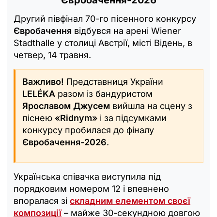
Другий півфінал 70-го пісенного конкурсу
Євробачення
відбувся на арені Wiener
Stadthalle у столиці Австрії, місті Відень, в
четвер, 14 травня.
Важливо!
Представниця України
LELÉKA
разом із бандуристом
Ярославом Джусем
вийшла на сцену з
піснею
«Ridnym»
і за підсумками
конкурсу пробилася до фіналу
Євробачення-2026
.
Українська співачка виступила під
порядковим номером 12 і впевнено
впоралася зі
складним елементом своєї
композиції
– майже 30-секундною довгою