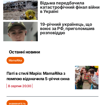
Останні новини
MamaRika
Паті в стилі Маріо: MamaRika з
помпою відзначила 5-річчя сина
8 серпня 20:30
знаменитість