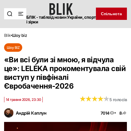
Спільнота
БЛІК - таблоїд новин України, спорт
і зірки
blik
шоу biz
Шоу BIZ
«Ви всі були зі мною, я відчула
це»: LELÉKA прокоментувала свій
виступ у півфіналі
Євробачення-2026
★
★
★
★
★
★
★
★
★
★
5 голосів
14 травня 2026, 23:30
Андрій Каплун
7014
8