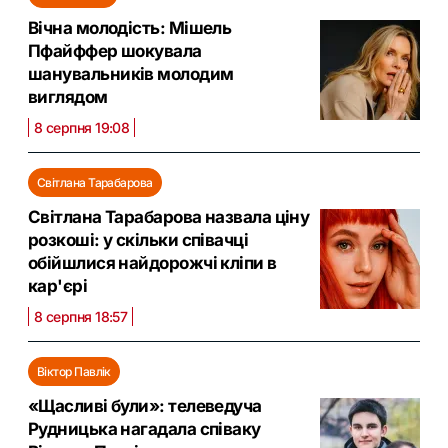
Вічна молодість: Мішель
Пфайффер шокувала
шанувальників молодим
виглядом
8 серпня 19:08
Світлана Тарабарова
Світлана Тарабарова назвала ціну
розкоші: у скільки співачці
обійшлися найдорожчі кліпи в
кар'єрі
8 серпня 18:57
Віктор Павлік
«Щасливі були»: телеведуча
Рудницька нагадала співаку