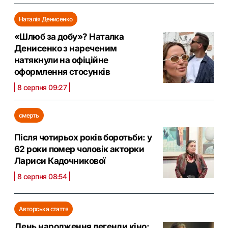
Наталія Денисенко
«Шлюб за добу»? Наталка
Денисенко з нареченим
натякнули на офіційне
оформлення стосунків
8 серпня 09:27
смерть
Після чотирьох років боротьби: у
62 роки помер чоловік акторки
Лариси Кадочникової
8 серпня 08:54
Авторська стаття
День народження легенди кіно: