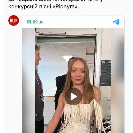
конкурсній пісні «Ridnym».