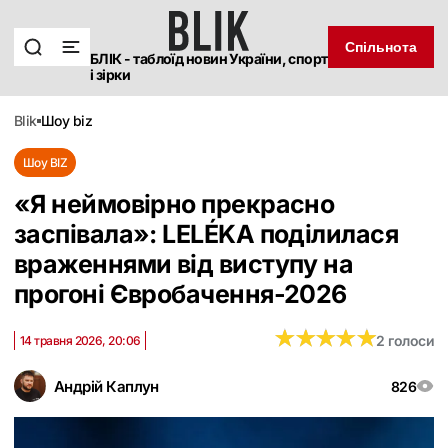
Спільнота
БЛІК - таблоїд новин України, спорт
і зірки
blik
шоу biz
Шоу BIZ
«Я неймовірно прекрасно
заспівала»: LELÉKA поділилася
враженнями від виступу на
прогоні Євробачення-2026
★
★
★
★
★
★
★
★
★
★
2 голоси
14 травня 2026, 20:06
Андрій Каплун
826