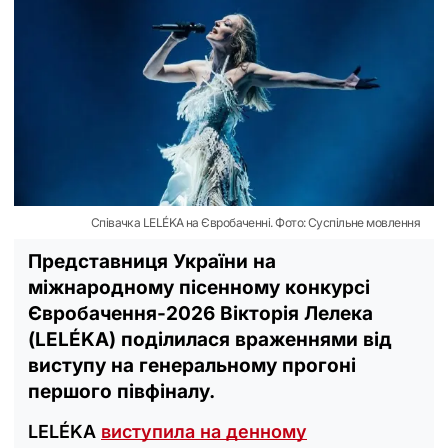
Співачка LELÉKA на Євробаченні. Фото: Суспільне мовлення
Представниця України на
міжнародному пісенному конкурсі
Євробачення-2026 Вікторія Лелека
(LELÉKA) поділилася враженнями від
виступу на генеральному прогоні
першого півфіналу.
LELÉKA
виступила на денному