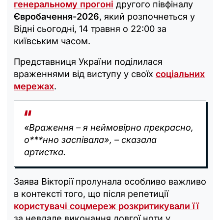
генеральному прогоні
другого півфіналу
Євробачення-2026
, який розпочнеться у
Відні сьогодні, 14 травня о 22:00 за
київським часом.
Представниця України поділилася
враженнями від виступу у своїх
соціальних
мережах
.
«Враження – я неймовірно прекрасно,
о***нно заспівала», – сказала
артистка.
Заява Вікторії пролунала особливо важливо
в контексті того, що після репетиції
користувачі соцмереж розкритикували її
за невдале виконання довгої ноти у