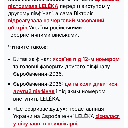
підтримала LELÉKA
перед її виступом у
другому півфіналі, а сама Вікторія
відреагувала на черговий масований
обстріл
України російськими
терористичними військами.
Читайте також:
Битва за фінал:
Україна під 12-м номером
та головні фаворити другого півфіналу
Євробачення-2026.
Євробачення-2026:
де та коли дивитися
другий півфінал
і під яким номером
виступить LELÉKA.
«Це розриває душу»: представниця
України на Євробаченні LELÈKA
зізналася
у лікуванні в психлікарні
.