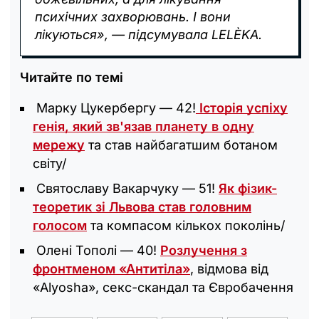
психічних захворювань. І вони
лікуються», — підсумувала LELÈKA.
Читайте по темі
Марку Цукербергу — 42!
Історія успіху
генія, який зв'язав планету в одну
мережу
та став найбагатшим ботаном
світу/
Святославу Вакарчуку — 51!
Як фізик-
теоретик зі Львова став головним
голосом
та компасом кількох поколінь/
Олені Тополі — 40!
Розлучення з
фронтменом «Антитіла»
, відмова від
«Alyosha», секс-скандал та Євробачення