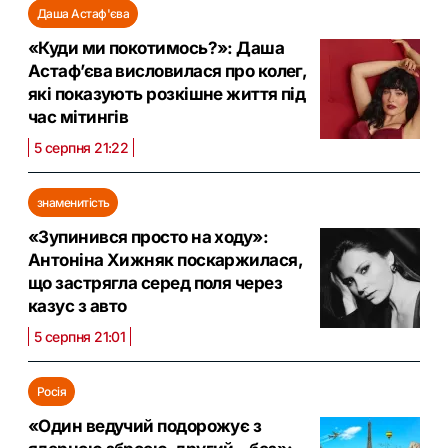
Даша Астаф'єва
«Куди ми покотимось?»: Даша
Астаф’єва висловилася про колег,
які показують розкішне життя під
час мітингів
5 серпня 21:22
знаменитість
«Зупинився просто на ходу»:
Антоніна Хижняк поскаржилася,
що застрягла серед поля через
казус з авто
5 серпня 21:01
Росія
«Один ведучий подорожує з