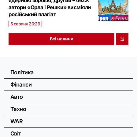
ядерною зброєю, другий – без»:
автори «Орла і Решки» висміяли
російський плагіат
5 серпня 20:29
Всі новини
Політика
Фінанси
Авто
Техно
WAR
Світ