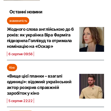
Останні новини
знаменитість
Жодного слова англійською до 6
років: як українка Віра Фарміга
підкорила Голлівуд та отримала
номінацію на «Оскар»
6 серпня 09:56
Кіно
«Вище цієї планки – взагалі
одиниці»: відомий український
актор розкрив справжній
заробіток у кіно
5 серпня 22:22