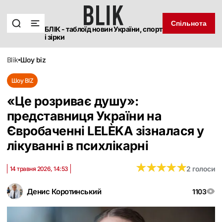
Спільнота
БЛІК - таблоїд новин України, спорт
і зірки
blik
шоу biz
Шоу BIZ
«Це розриває душу»:
представниця України на
Євробаченні LELÈKA зізналася у
лікуванні в психлікарні
★
★
★
★
★
★
★
★
★
★
2 голоси
14 травня 2026, 14:53
Денис Коротинський
1103