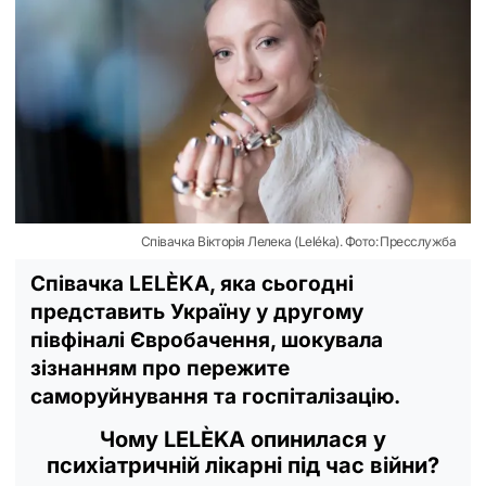
Співачка Вікторія Лелека (Leléka). Фото: Пресслужба
Співачка LELÈKA, яка сьогодні
представить Україну у другому
півфіналі Євробачення, шокувала
зізнанням про пережите
саморуйнування та госпіталізацію.
Чому LELÈKA опинилася у
психіатричній лікарні під час війни?