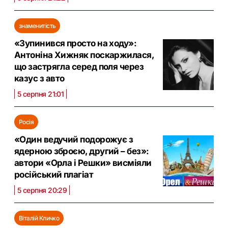
знаменитість
«Зупинився просто на ходу»:
Антоніна Хижняк поскаржилася,
що застрягла серед поля через
казус з авто
5 серпня 21:01
Росія
«Один ведучий подорожує з
ядерною зброєю, другий – без»:
автори «Орла і Решки» висміяли
російський плагіат
5 серпня 20:29
Віталій Кличко