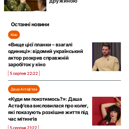
Останні новини
Кіно
«Вище цієї планки – взагалі
одиниці»: відомий український
актор розкрив справжній
заробіток у кіно
5 серпня 22:22
Даша Астаф'єва
«Куди ми покотимось?»: Даша
Астаф’єва висловилася про колег,
які показують розкішне життя під
час мітингів
5 серпня 21:22