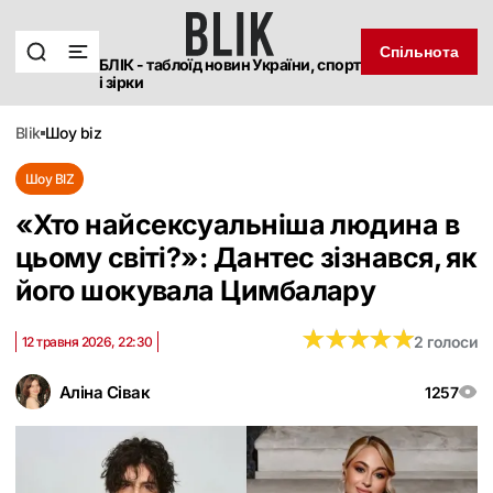
Спільнота
БЛІК - таблоїд новин України, спорт
і зірки
blik
шоу biz
Шоу BIZ
«Хто найсексуальніша людина в
цьому світі?»: Дантес зізнався, як
його шокувала Цимбалару
★
★
★
★
★
★
★
★
★
★
2 голоси
12 травня 2026, 22:30
Аліна Сівак
1257