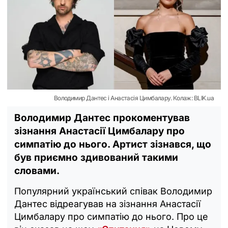
Володимир Дантес і Анастасія Цимбалару. Колаж: BLIK.ua
Володимир Дантес прокоментував
зізнання Анастасії Цимбалару про
симпатію до нього. Артист зізнався, що
був приємно здивований такими
словами.
Популярний український співак Володимир
Дантес відреагував на зізнання Анастасії
Цимбалару про симпатію до нього. Про це