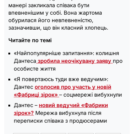
манері закликала співака бути
впевненішим у собі. Вона жартома
обурилася його невпевненістю,
зазначивши, що він класний хлопець.
Читайте по темі
«Найпопулярніше запитання»: колишня
Дантеса
зробила неочікувану заяву
про
особисте життя
«Я повертаюсь туди вже ведучим»:
Дантес
оголосив про участь у новій
«Фабриці зірок»
– соцмережі вибухнули
Дантес –
новий ведучий «Фабрики
зірок»?
Мережа вибухнула після
переписки співака з продюсерами