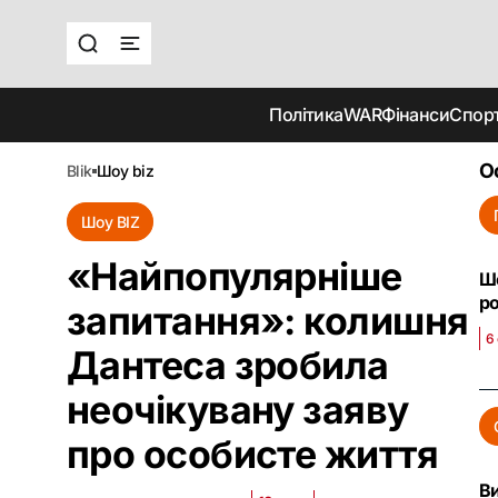
Політика
WAR
Фінанси
Спор
О
blik
шоу biz
Шоу BIZ
«Найпопулярніше
Шо
р
запитання»: колишня
6
Дантеса зробила
неочікувану заяву
про особисте життя
Ви