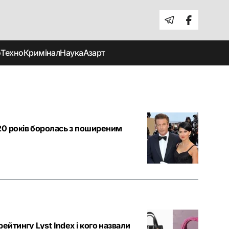
о
Техно
Кримінал
Наука
Азарт
20 років боролась з поширеним
ейтингу Lyst Index і кого назвали