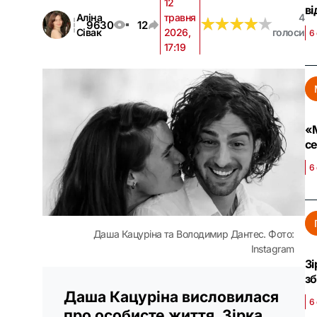
12
ві
Аліна
травня
4
★
★
★
★
★
★
★
★
★
★
9630
12
Сівак
2026,
голоси
6
17:19
«М
се
6
Даша Кацуріна та Володимир Дантес. Фото:
Instagram
Зі
з
Даша Кацуріна висловилася
6
про особисте життя. Зірка