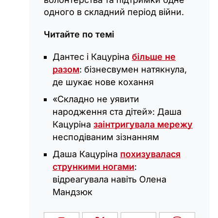
одного в складний період війни.
Читайте по темі
Дантес і Кацуріна
більше не
разом
: бізнесвумен натякнула,
де шукає нове кохання
«Складно не уявити
народження ста дітей»: Даша
Кацуріна
заінтригувала мережу
несподіваним зізнанням
Даша Кацуріна
похизувалася
стрункими ногами
:
відреагувала навіть Олена
Мандзюк