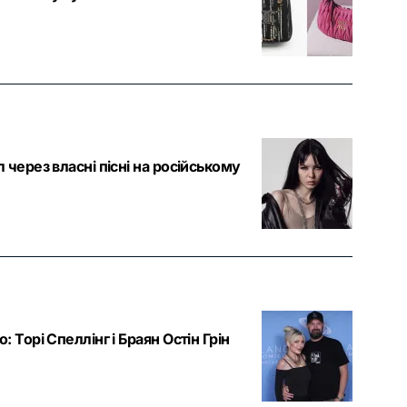
через власні пісні на російському
 Торі Спеллінг і Браян Остін Грін