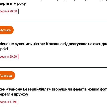
дкриттям року
 серпня 20:38
Музика
ене не зупинить ніхто»: Кажанна відреагувала на скандал 
рвісі
 серпня 20:20
Голлівуд
рки «Району Беверлі-Хіллз» зворушили фанатів новим фото:
берегли дружбу
 серпня 19:24