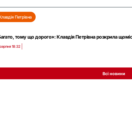
Клавдія Петрівна
агато, тому що дорого»: Клавдія Петрівна розкрила щоміся
 серпня 18:32
Всі новини