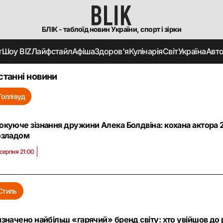
БЛІК - таблоїд новин України, спорт і зірки
т
Шоу BIZ
Лайфстайл
Афіша
Здоров'я
Кулінарія
Світ
Україна
Авт
станні новини
Голлівуд
куюче зізнання дружини Алека Болдвіна: кохана актора 
озладом
 серпня 21:00
Стиль
значено найбільш «гарячий» бренд світу: хто увійшов до р