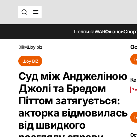
Політика
WAR
Фінанси
Спор
Ос
blik
шоу biz
Г
Шоу BIZ
Суд між Анджеліною
Ке
Джолі та Бредом
7 
Піттом затягується:
акторка відмовилась
Г
від швидкого
Ос