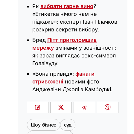
Як
вибрати гарне вино
?
«Етикетка нічого нам не
підкаже»: експерт Іван Плачков
розкрив секрети вибору.
Бред
Пітт приголомшив
мережу
змінами у зовнішності:
як зараз виглядає секс-символ
Голлівуду.
«Вона привид»:
фанати
стривожені
новими фото
Анджеліни Джолі з Камбоджі.
Шоу-бізнес
суд