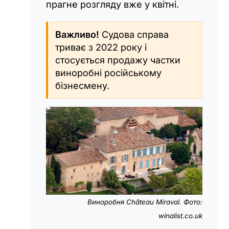
прагне розгляду вже у квітні.
Важливо!
Судова справа
триває з 2022 року і
стосується продажу частки
виноробні російському
бізнесмену.
Виноробня Château Miraval. Фото:
winalist.co.uk