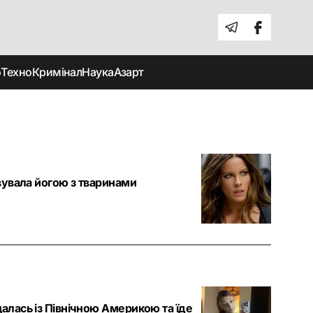
о
Техно
Кримінал
Наука
Азарт
ивувала йогою з тваринами
алась із Північною Америкою та їде