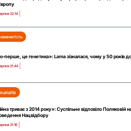
Європу
серпня 22:14
наменитість
о-перше, це генетика»: Lama зізналася, чому у 50 років 
серпня 21:44
ацвідбір
ійна триває з 2014 року»: Суспільне відповіло Поляковій н
оведення Нацвідбору
ерпня 21:16