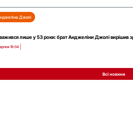
нджеліна Джолі
важився лише у 53 роки: брат Анджеліни Джолі вирішив з
серпня 19:04
Всі новини