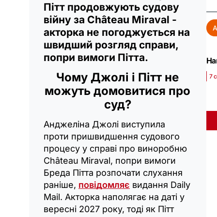
Пітт продовжують судову
війну за Château Miraval -
А
акторка не погоджується на
швидший розгляд справи,
попри вимоги Пітта.
На
Чому Джолі і Пітт не
7 
можуть домовитися про
суд?
Анджеліна Джолі виступила
проти пришвидшення судового
процесу у справі про виноробню
Château Miraval, попри вимоги
Бреда Пітта розпочати слухання
раніше,
повідомляє
видання Daily
Mail. Акторка наполягає на даті у
вересні 2027 року, тоді як Пітт