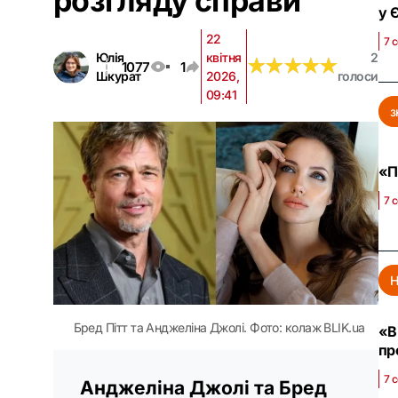
розгляду справи
у 
22
7 
Юлія
квітня
2
★
★
★
★
★
★
★
★
★
★
1077
1
Шкурат
2026,
голоси
09:41
з
«П
7 
Н
Бред Пітт та Анджеліна Джолі. Фото: колаж BLIK.ua
«В
пр
7 с
Анджеліна Джолі та Бред