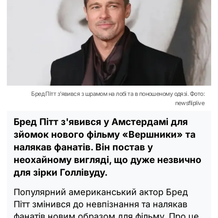
Бред Пітт з’явився з шрамом на лобі та в поношеному одязі. Фото:
newsfliplive
Бред Пітт з'явився у Амстердамі для
зйомок нового фільму «Вершники» та
налякав фанатів. Він постав у
неохайному вигляді, що дуже незвично
для зірки Голлівуду.
Популярний американський актор Бред
Пітт змінився до невпізнання та налякав
фанатів новим образом для фільму. Про це