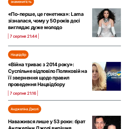
знаменитість
«По-перше, це генетика»: Lama
зізналася, чому у 50 років досі
виглядає дуже молодо
7 серпня 21:44
Нацвідбір
«Війна триває з 2014 року»:
Суспільне відповіло Поляковій на
її звернення щодо правил
проведення Нацвідбору
7 серпня 21:16
Анджеліна Джолі
Наважився лише у 53 роки: брат
Анджеліни Джолі вирішив