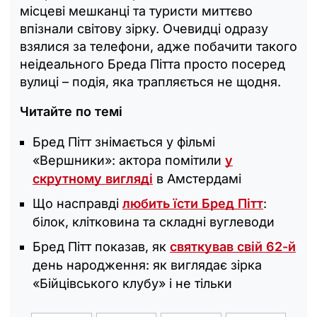
місцеві мешканці та туристи миттєво
впізнали світову зірку. Очевидці одразу
взялися за телефони, адже побачити такого
неідеального Бреда Пітта просто посеред
вулиці – подія, яка трапляється не щодня.
Читайте по темі
Бред Пітт знімається у фільмі
«Вершники»: актора помітили
у
скрутному вигляді
в Амстердамі
Що насправді
любить їсти Бред Пітт
:
білок, клітковина та складні вуглеводи
Бред Пітт показав, як
святкував свій 62-й
день народження: як виглядає зірка
«Бійцівського клубу» і не тільки