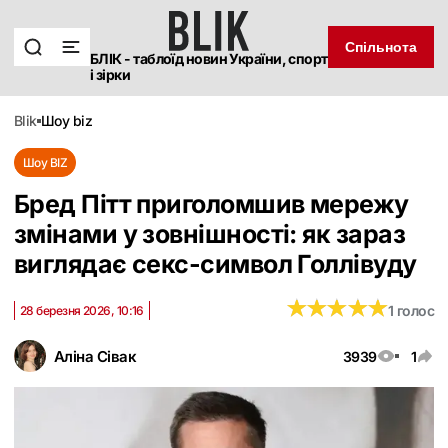
Спільнота
БЛІК - таблоїд новин України, спорт
і зірки
blik
шоу biz
Шоу BIZ
Бред Пітт приголомшив мережу
змінами у зовнішності: як зараз
виглядає секс-символ Голлівуду
★
★
★
★
★
★
★
★
★
★
1 голос
28 березня 2026, 10:16
Аліна Сівак
3939
1