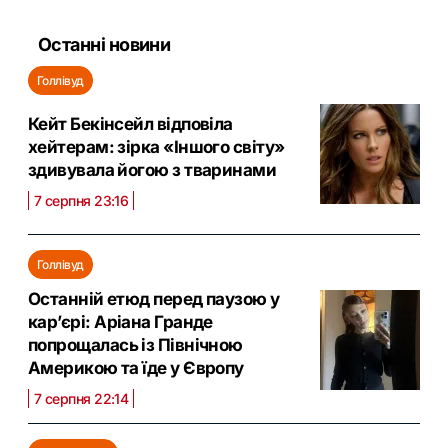
Останні новини
Голлівуд
Кейт Бекінсейл відповіла
хейтерам: зірка «Іншого світу»
здивувала йогою з тваринами
7 серпня 23:16
Голлівуд
Останній етюд перед паузою у
кар’єрі: Аріана Гранде
попрощалась із Північною
Америкою та їде у Європу
7 серпня 22:14