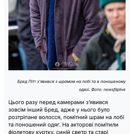
Бред Пітт з’явився з шрамом на лобі та в поношеному
одязі. Фото: newsfliplive
Цього разу перед камерами з’явився
зовсім інший Бред, адже у нього було
розтріпане волосся, помітний шрам на лобі
та поношений одяг. На акторові помітили
фіолетову куртку, синій светр та старі