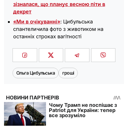
зізналася, що планує весною піти в
декрет
«Ми в очікуванні»
: Цибульська
спантеличила фото з животиком на
останніх строках вагітності
Ольга Цибульська
гроші