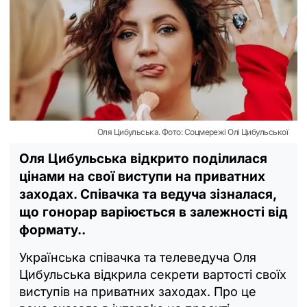
Оля Цибульська. Фото: Соцмережі Олі Цибульської
Оля Цибульська відкрито поділилася
цінами на свої виступи на приватних
заходах. Співачка та ведуча зізналася,
що гонорар варіюється в залежності від
формату..
Українська співачка та телеведуча Оля
Цибульська відкрила секрети вартості своїх
виступів на приватних заходах. Про це