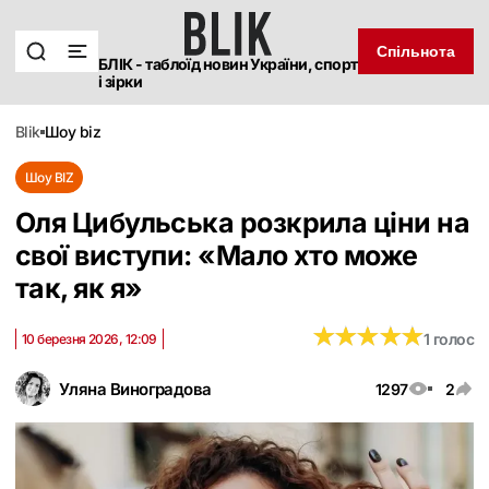
Спільнота
БЛІК - таблоїд новин України, спорт
і зірки
blik
шоу biz
Шоу BIZ
Оля Цибульська розкрила ціни на
свої виступи: «Мало хто може
так, як я»
★
★
★
★
★
★
★
★
★
★
1 голос
10 березня 2026, 12:09
Уляна Виноградова
1297
2