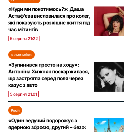
«Куди ми покотимось?»: Даша
Астаф’єва висловилася про колег,
які показують розкішне життя під
час мітингів
5 серпня 21:22
знаменитість
«Зупинився просто на ходу»:
Антоніна Хижняк поскаржилася,
що застрягла серед поля через
казус з авто
5 серпня 21:01
Росія
«Один ведучий подорожує з
ядерною зброєю, другий – без»: