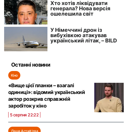
Останні новини
Кіно
«Вище цієї планки – взагалі
одиниці»: відомий український
актор розкрив справжній
заробіток у кіно
5 серпня 22:22
Даша Астаф'єва