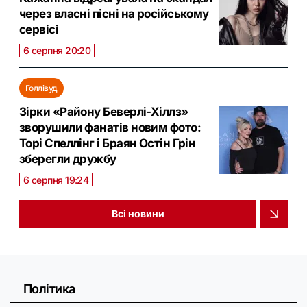
через власні пісні на російському
сервісі
6 серпня 20:20
Голлівуд
Зірки «Району Беверлі-Хіллз»
зворушили фанатів новим фото:
Торі Спеллінг і Браян Остін Грін
зберегли дружбу
6 серпня 19:24
Всі новини
Політика