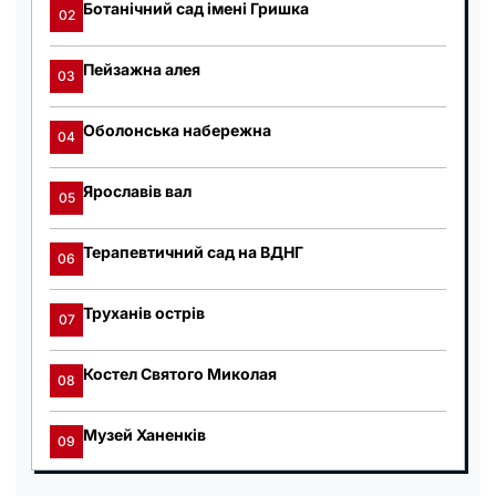
Ботанічний сад імені Гришка
02
Пейзажна алея
03
Оболонська набережна
04
Ярославів вал
05
Терапевтичний сад на ВДНГ
06
Труханів острів
07
Костел Святого Миколая
08
Музей Ханенків
09