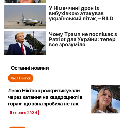
Останні новини
Леся Нікітюк
Лесю Нікітюк розкритикували
через катання на квадроциклі в
горах: що вона зробила не так
6 серпня 21:34