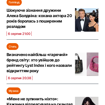
Голлівуд
Шокуюче зізнання дружини
Алека Болдвіна: кохана актора 20
років боролась з поширеним
розладом
6 серпня 21:00
Стиль
Визначено найбільш «гарячий»
бренд світу: хто увійшов до
рейтингу Lyst Index і кого назвали
відкриттям року
6 серпня 20:38
Музика
«Мене не зупинить ніхто»:
Кажанна відреагувала на скандал