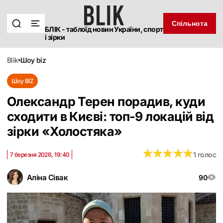
Спільнота
БЛІК - таблоїд новин України, спорт
і зірки
blik
шоу biz
Шоу BIZ
Олександр Терен порадив, куди
сходити в Києві: топ-9 локацій від
зірки «Холостяка»
★
★
★
★
★
★
★
★
★
★
1 голос
7 березня 2026, 19:40
Аліна Сівак
90