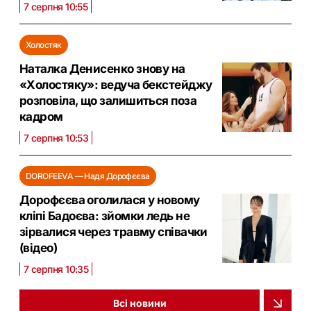
7 серпня 10:55
Холостяк
Наталка Денисенко знову на
«Холостяку»: ведуча бекстейджу
розповіла, що залишиться поза
кадром
7 серпня 10:53
DOROFEEVA — Надя Дорофєєва
Дорофєєва оголилася у новому
кліпі Бадоєва: зйомки ледь не
зірвалися через травму співачки
(відео)
7 серпня 10:35
Всі новини