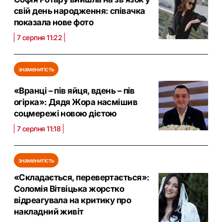
свій день народження: співачка
показала нове фото
7 серпня 11:22
знаменитість
«Вранці – пів яйця, вдень – пів
огірка»: Дядя Жора насмішив
соцмережі новою дієтою
7 серпня 11:18
знаменитість
«Складається, перевертається»:
Соломія Вітвіцька жорстко
відреагувала на критику про
накладний живіт