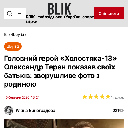
Спільнота
БЛІК - таблоїд новин України, спорт
і зірки
blik
шоу biz
Шоу BIZ
Головний герой «Холостяка-13»
Олександр Терен показав своїх
батьків: зворушливе фото з
родиною
★
★
★
★
★
★
★
★
★
★
1 голос
5 березня 2026, 13:24
Уляна Виноградова
221