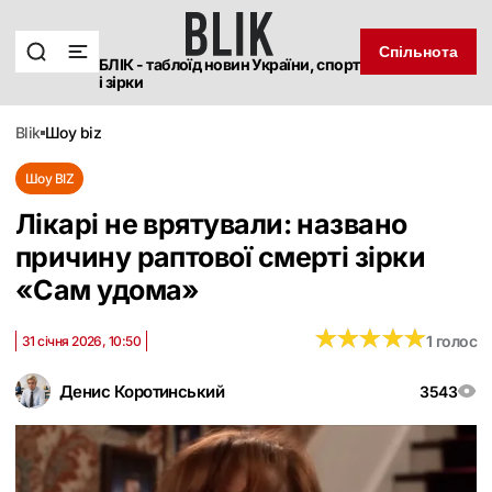
Спільнота
БЛІК - таблоїд новин України, спорт
і зірки
blik
шоу biz
Шоу BIZ
Лікарі не врятували: названо
причину раптової смерті зірки
«Сам удома»
★
★
★
★
★
★
★
★
★
★
1 голос
31 січня 2026, 10:50
Денис Коротинський
3543