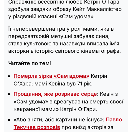
Справжню всесвітню любов Кетрін О'Гара
здобула завдяки образу Кейт Маккаллістер
у різдвяній класиці «Сам удома».
Її неперевершена гра у ролі мами, яка в
передсвятковій метушні забуває сина,
стала культовою та назавжди вписала ім'я
акторки в історію світового кінематографа.
Читайте по темі
Померла зірка «Сам вдома»
Кетрін
О'Хара: мамі Кевіна був 71 рік.
Прощання, яке розриває серце
: Кевін з
«Сам удома» відреагував на смерть своєї
«екранної мами» Кетрін О’Гари.
«Або зняти, або картини не існує»:
Павло
Текучев розповів
про виїзд акторів за