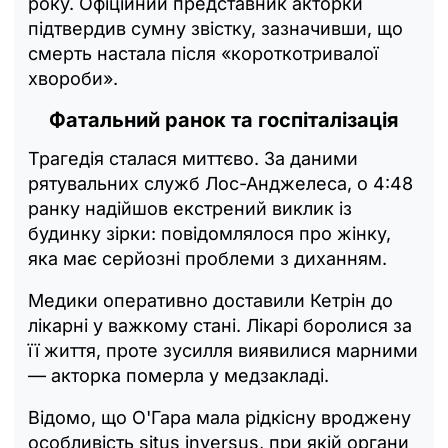
року. Офіційний представник акторки
підтвердив сумну звістку, зазначивши, що
смерть настала після «короткотривалої
хвороби».
Фатальний ранок та госпіталізація
Трагедія сталася миттєво. За даними
рятувальних служб Лос-Анджелеса, о 4:48
ранку надійшов екстрений виклик із
будинку зірки: повідомлялося про жінку,
яка має серйозні проблеми з диханням.
Медики оперативно доставили Кетрін до
лікарні у важкому стані. Лікарі боролися за
її життя, проте зусилля виявилися марними
— акторка померла у медзакладі.
Відомо, що О'Гара мала рідкісну вроджену
особливість situs inversus, при якій органи