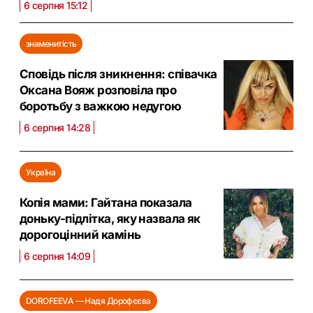
6 серпня 15:12
знаменитість
Сповідь після зникнення: співачка
Оксана Вояж розповіла про
боротьбу з важкою недугою
6 серпня 14:28
Україна
Копія мами: Гайтана показала
доньку-підлітка, яку назвала як
дорогоцінний камінь
6 серпня 14:09
DOROFEEVA — Надя Дорофєєва