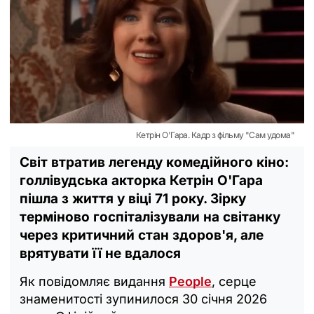
Кетрін О'Гара. Кадр з фільму "Сам удома"
Світ втратив легенду комедійного кіно:
голлівудська акторка Кетрін О'Гара
пішла з життя у віці 71 року. Зірку
терміново госпіталізували на світанку
через критичний стан здоров'я, але
врятувати її не вдалося
Як повідомляє видання
People
, серце
знаменитості зупинилося 30 січня 2026