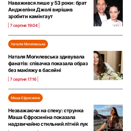
Наважився лише у 53 роки: брат
Анджеліни Джолі вирішив
зробити камінгаут
7 серпня 19:04
Наталія Могилевська
Наталя Могилевська здивувала
фанатів: співачка показала образ
без макіяжу в басейні
7 серпня 17:16
Маша Єфросиніна
Незважаючи на спеку: струнка
Маша Єфросиніна показала
надзвичайно стильний літній лук