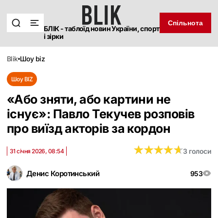
Спільнота
БЛІК - таблоїд новин України, спорт
і зірки
blik
шоу biz
Шоу BIZ
«Або зняти, або картини не
існує»: Павло Текучев розповів
про виїзд акторів за кордон
★
★
★
★
★
★
★
★
★
★
3 голоси
31 січня 2026, 08:54
Денис Коротинський
953