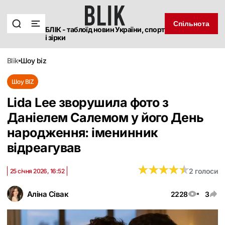
Спільнота
БЛІК - таблоїд новин України, спорт
і зірки
blik
шоу biz
Шоу BIZ
Lida Lee зворушила фото з
Даніелем Салемом у його День
народження: іменинник
відреагував
★
★
★
★
★
★
★
★
★
★
2 голоси
25 січня 2026, 16:52
Аліна Сівак
2228
3