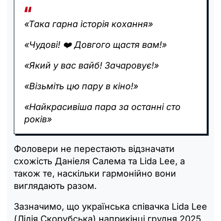
«Така гарна історія кохання»
«Чудові! ❤️ Довгого щастя вам!»
«Який у вас вайб! Зачаровує!»
«Візьміть цю пару в кіно!»
«Найкрасивіша пара за останні сто
років»
Фоловери не перестають відзначати
схожість Даніеля Салема та Lida Lee, а
також те, наскільки гармонійно вони
виглядають разом.
Зазначимо, що українська співачка Lida Lee
(Лідія Скорубська) наприкінці грудня 2025