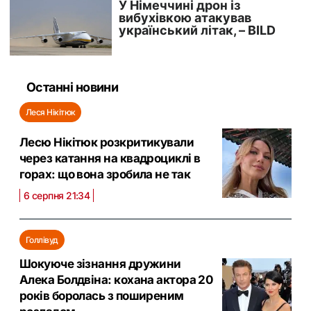
Останні новини
Леся Нікітюк
Лесю Нікітюк розкритикували
через катання на квадроциклі в
горах: що вона зробила не так
6 серпня 21:34
Голлівуд
Шокуюче зізнання дружини
Алека Болдвіна: кохана актора 20
років боролась з поширеним