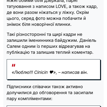
ніжні обійми біля дзеркала, парні
татуювання з написом LOVE, а також кадр,
де вони разом ніжаться у ліжку. Окрім
цього, серед фото можна побачити й
знімок біля новорічної ялинки.
Такі різносторонні та щирі кадри не
залишили іменинника байдужим. Даніель
Салем одним із перших відреагував на
публікацію та залишив теплий коментар.
«Люблю!!! Сіпісіп 🖤», – написав він.
Підписники співачки також активно
долучилися до обговорення та засипали
пару компліментами: