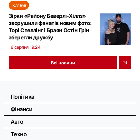
Голлівуд
Зірки «Району Беверлі-Хіллз»
зворушили фанатів новим фото:
Торі Спеллінг і Браян Остін Грін
зберегли дружбу
6 серпня 19:24
Всі новини
Політика
Фінанси
Авто
Техно