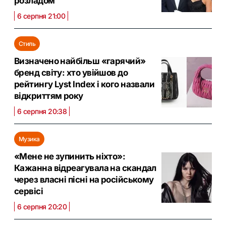
розладом
6 серпня 21:00
Стиль
Визначено найбільш «гарячий»
бренд світу: хто увійшов до
рейтингу Lyst Index і кого назвали
відкриттям року
6 серпня 20:38
Музика
«Мене не зупинить ніхто»:
Кажанна відреагувала на скандал
через власні пісні на російському
сервісі
6 серпня 20:20