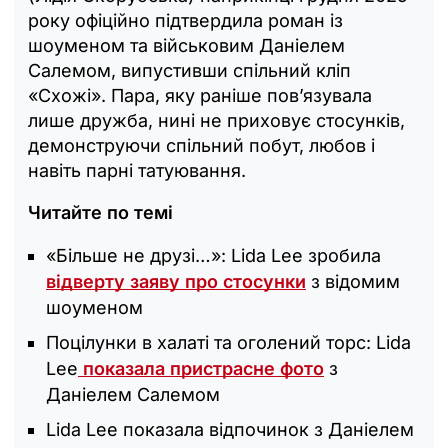
року офіційно підтвердила роман із
шоуменом та військовим Даніелем
Салемом, випустивши спільний кліп
«Схожі». Пара, яку раніше пов’язувала
лише дружба, нині не приховує стосунків,
демонструючи спільний побут, любов і
навіть парні татуювання.
Читайте по темі
«Більше не друзі…‎»: Lida Lee зробила
відверту заяву про стосунки
з відомим
шоуменом
Поцілунки в халаті та оголений торс: Lida
Lee
показала пристрасне фото
з
Даніелем Салемом
Lida Lee показала відпочинок з Даніелем