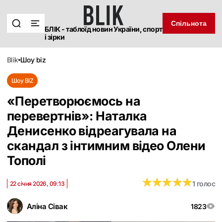
Спільнота
БЛІК - таблоїд новин України, спорт
і зірки
blik
шоу biz
Шоу BIZ
«Перетворюємось на
перевертнів»: Наталка
Денисенко відреагувала на
скандал з інтимним відео Олени
Тополі
★
★
★
★
★
★
★
★
★
★
1 голос
22 січня 2026, 09:13
Аліна Сівак
1823