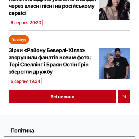
через власні пісні на російському
сервісі
6 серпня 20:20
Голлівуд
Зірки «Району Беверлі-Хіллз»
зворушили фанатів новим фото:
Торі Спеллінг і Браян Остін Грін
зберегли дружбу
6 серпня 19:24
Всі новини
Політика