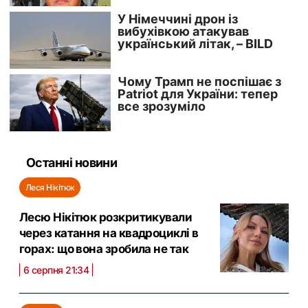
Останні новини
Леся Нікітюк
Лесю Нікітюк розкритикували
через катання на квадроциклі в
горах: що вона зробила не так
6 серпня 21:34