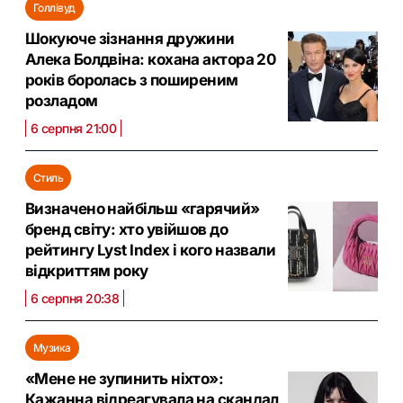
Голлівуд
Шокуюче зізнання дружини
Алека Болдвіна: кохана актора 20
років боролась з поширеним
розладом
6 серпня 21:00
Стиль
Визначено найбільш «гарячий»
бренд світу: хто увійшов до
рейтингу Lyst Index і кого назвали
відкриттям року
6 серпня 20:38
Музика
«Мене не зупинить ніхто»:
Кажанна відреагувала на скандал