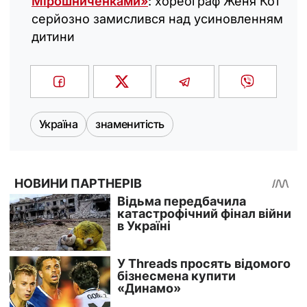
Мірошниченками»
: хореограф Женя Кот
серйозно замислився над усиновленням
дитини
Україна
знаменитість