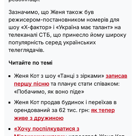
Зазначимо, що Женя також був
режисером-постановником номерів для
шоу «Х-фактор» і «Україна має талант» на
телеканалі СТБ, що принесло йому широку
популярність серед українських
телеглядачів.
Читайте по темі
Женя Кот з шоу «‎Танці з зірками»
записав
першу пісню
та планує стати співаком:
«‎Побачимо, як воно піде»
Женя Кот продав будинок і переїхав в
орендований за 62 тис. грн:
як тепер
живе з дружиною
«Хочу поспілкуватися з