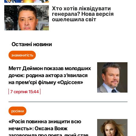
Останні новини
знаменитість
Метт Деймон показав молодших
дочок: родина актора з’явилася
на прем’єрі фільму «Одіссея»
7 серпня 15:44
росіяни
«Росія повинна знищити всю
нечисть»: Оксана Вояж
заговорила про поета, який став