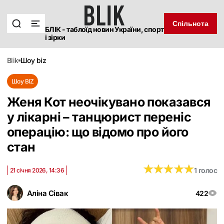
Спільнота
БЛІК - таблоїд новин України, спорт
і зірки
blik
шоу biz
Шоу BIZ
Женя Кот неочікувано показався
у лікарні – танцюрист переніс
операцію: що відомо про його
стан
★
★
★
★
★
★
★
★
★
★
1 голос
21 січня 2026, 14:36
Аліна Сівак
422