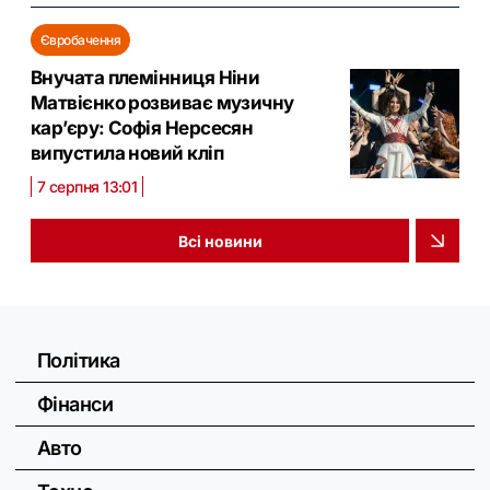
Євробачення
Внучата племінниця Ніни
Матвієнко розвиває музичну
кар’єру: Софія Нерсесян
випустила новий кліп
7 серпня 13:01
Всі новини
Політика
Фінанси
Авто